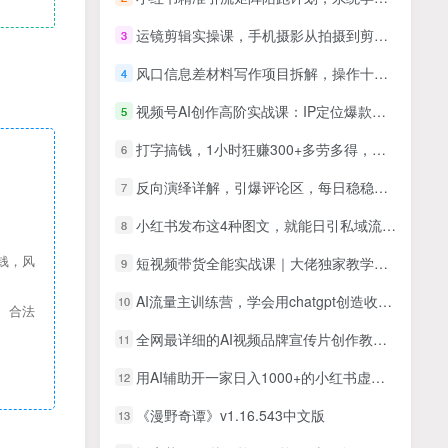
运镜剪辑实操课，手机摄影从拍摄到剪辑户外实战教学，一部手机完成拍摄剪辑制作
3
风口信息差材料写作项目拆解，操作十分钟0成本日入500+，简单操作当天…
4
视频号AI创作高阶实战课：IP定位爆款逻辑拆解，万能提示词多题材视频制作
5
打字搞钱，1小时狂赚300+多劳多得，有手就能做！
6
反向演绎详解，引爆评论区，每日稳稳收益200+，2023最后一个全民项目【揭秘】
7
小红书发布这4种图文，就能日引私域流量100+
8
钱，风
短视频带货全能实战课｜大佬独家教学，真人出镜+实拍+投放全流程，快手+抖音双赛道全覆盖
9
AI流量主训练营，学会用chatgpt创造收益，一个AI指令就是自动赚钱机器
10
、合法
全网最详细的AI视频品牌宣传片创作教程，从脚本生成、图像制作到视频合成的全链条实操
11
用AI辅助开一家日入1000+的小红书虚拟店铺，布局搜索流量长期稳定变现【揭秘】
12
《漫野奇谭》v1.16.543中文版
13