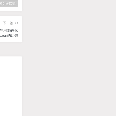
拆解抖音图文搬运流量掘金，可日入小几百
快手星火计划项目玩法，零门槛，单视频收益5000+，保姆级教程
汽水音乐听歌每天变现100+思路，第一时间入局抓住风口，玩法无私分享与你！
下一篇
学完可独自运
ozon的店铺