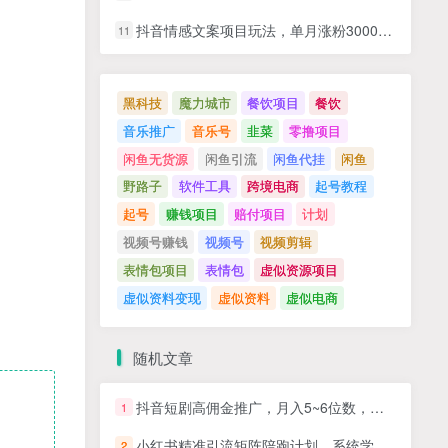
抖音情感文案项目玩法，单月涨粉3000+，新手小白也能做
11
黑科技
魔力城市
餐饮项目
餐饮
音乐推广
音乐号
韭菜
零撸项目
闲鱼无货源
闲鱼引流
闲鱼代挂
闲鱼
野路子
软件工具
跨境电商
起号教程
起号
赚钱项目
赔付项目
计划
视频号赚钱
视频号
视频剪辑
表情包项目
表情包
虚似资源项目
虚似资料变现
虚似资料
虚似电商
随机文章
抖音短剧高佣金推广，月入5~6位数，小白无压力
1
小红书精准引流矩阵陪跑计划，系统学习小红书引流玩法，免费矩阵式引流，付费投流广告
2