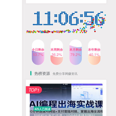
人出镜，不需要拍摄【更新
4个月前
424人已阅读
26年3月】
小红书笔记带货课，流量电
TOP4
商新机会，抓住小红书的流
量红利(更新26年2月)
5个月前
419人已阅读
公众号流量主之星座盘点赛
TOP5
道，起号快+流量稳，流程简
单，适合新手操作
3个月前
417人已阅读
今日剩余
本周剩余
本月剩余
本年剩余
AI商业编程智能体开发课：
53.7%
36.2%
79.2%
40.1%
TOP6
掌握LangChain+LangGraph
构建多智能体协同架构的核
4个月前
417人已阅读
心能力
热榜资源
免费分享网赚资讯
免费项目
TOP1
? 零加盟费｜红颜搭全国城市代理商招募正式启动！
1
淘宝天猫盈利突破特训营25年12月线下课，系统性的深度剖析电商企业经营之道，打造电商标准化运营体系
2
425人已阅读
抓亚马逊漏洞，免去店铺月租，一个流量大竞争小，让你有机会成大卖的赛道
3
AI编程出海实战课：10分钟速建AI网站