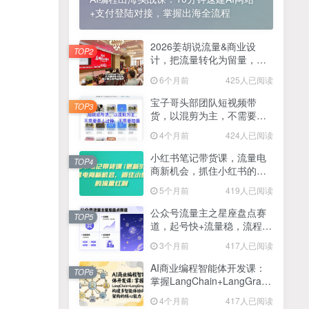
+支付登陆对接，掌握出海全流程
2025最新零撸项目，一部手机就可以操作，20秒一单，零投入纯薅羊毛，无门槛，一天200+【揭秘】
4
线上陪伴项目玩法，聊聊天就有收益的项目，一个月收益5000+
2026姜胡说流量&商业设
5
TOP2
计，把流量转化为留量，设
全网首发！答案之书网页版，全新玩法，搭配文档和网页，日入1k+零门槛小白首选副业
计自己的商业模式
6
6个月前
425人已阅读
25年7月小红书女粉新玩法，公域转私域变现，日轻松变现2张+，5分钟简单复制好上手
7
宝子哥头部团队短视频带
TOP3
货，以混剪为主，不需要真
情趣内衣暴利玩法，冷门赛道，日入1k+
8
人出镜，不需要拍摄【更新
4个月前
424人已阅读
26年3月】
在家就能做的项目，一天轻松300+，操作简单上手快
9
小红书笔记带货课，流量电
TOP4
商新机会，抓住小红书的流
2025年百家号AI图文掘金，手机操作单号月入4-5位数，低门槛【附指令+工具】
10
量红利(更新26年2月)
5个月前
419人已阅读
抖音情感文案项目玩法，单月涨粉3000+，新手小白也能做
11
公众号流量主之星座盘点赛
TOP5
道，起号快+流量稳，流程简
单，适合新手操作
3个月前
417人已阅读
AI商业编程智能体开发课：
TOP6
掌握LangChain+LangGraph
构建多智能体协同架构的核
4个月前
417人已阅读
心能力