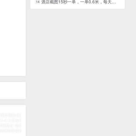
酒店截图15秒一单，一单0.6米，每天任务无上限，全网首发可矩阵单日收益3张【揭秘】
14