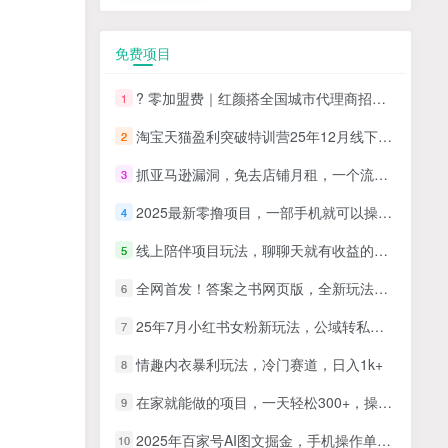
免费项目
? 零加盟费｜红颜搭全国城市代理商招募正式启动！
1
淘宝天猫盈利突破特训营25年12月线下课，系统性的深度剖析电商企业经营之道，打造电商标准化运营体系
2
抓亚马逊漏洞，免去店铺月租，一个流量大竞争小，让你有机会成大卖的赛道
3
2025最新零撸项目，一部手机就可以操作，20秒一单，零投入纯薅羊毛，无门槛，一天200+【揭秘】
4
线上陪伴项目玩法，聊聊天就有收益的项目，一个月收益5000+
5
全网首发！答案之书网页版，全新玩法，搭配文档和网页，日入1k+零门槛小白首选副业
6
25年7月小红书女粉新玩法，公域转私域变现，日轻松变现2张+，5分钟简单复制好上手
7
情趣内衣暴利玩法，冷门赛道，日入1k+
8
在家就能做的项目，一天轻松300+，操作简单上手快
9
2025年百家号AI图文掘金，手机操作单号月入4-5位数，低门槛【附指令+工具】
10