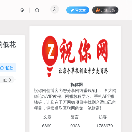
写文章
开通会员
热榜资源
免费分享网赚资讯
的低花
TOP1
私信
425人已阅读
AI编程出海实战课：10分钟速建AI网站
0
+支付登陆对接，掌握出海全流程
祝你网
祝你网创博客为您分享网络赚钱项目、各大网
赚论坛VIP教程、网赚教程学习、手机APP赚
2026姜胡说流量&商业设
TOP2
钱等，让您在千万网赚项目中找到合适自己的
计，把流量转化为留量，设
项目，轻松赚取互联网的第一笔财富!
计自己的商业模式
6个月前
425人已阅读
文章
留言 访客
宝子哥头部团队短视频带
TOP3
6869 9
323 1
788670
货，以混剪为主，不需要真