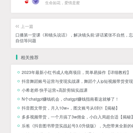
生命如花，爱情是蜜
上一篇
口播第一堂课《和镜头说话》，解决镜头前:讲话紧张不自然，
自信等问题
相关推荐
2023年最新小红书成人电商项目，简单易操作【详细教程】
抖音舞蹈账号运营与变现实战课，舞蹈个人ip短视频带货变现
小希老师·快手运营+高阶剪辑实战课
N个chatgpt赚钱机会，chatgpt赚钱指南看这就够了！
抖音图文带货，月入10w+，图文账号从0到1【揭秘】
多多视频带货，一个月搞了3w佣金，小白入局超合适【揭秘
乐爸《抖音图书带货实战起号3.0升级版》，为您带来全新