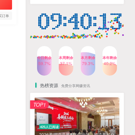
人出镜，不需要拍摄【更新
4个月前
424人已阅读
26年3月】
小红书笔记带货课，流量电
TOP4
买订单
商新机会，抓住小红书的流
量红利(更新26年2月)
5个月前
419人已阅读
公众号流量主之星座盘点赛
TOP5
道，起号快+流量稳，流程简
单，适合新手操作
3个月前
417人已阅读
今日剩余
本周剩余
本月剩余
本年剩余
AI商业编程智能体开发课：
59.7%
37.1%
79.3%
40.2%
TOP6
掌握LangChain+LangGraph
构建多智能体协同架构的核
4个月前
417人已阅读
心能力
热榜资源
免费分享网赚资讯
免费项目
TOP1
? 零加盟费｜红颜搭全国城市代理商招募正式启动！
1
淘宝天猫盈利突破特训营25年12月线下课，系统性的深度剖析电商企业经营之道，打造电商标准化运营体系
2
425人已阅读
抓亚马逊漏洞，免去店铺月租，一个流量大竞争小，让你有机会成大卖的赛道
3
2026姜胡说流量&商业设计，把流量转化