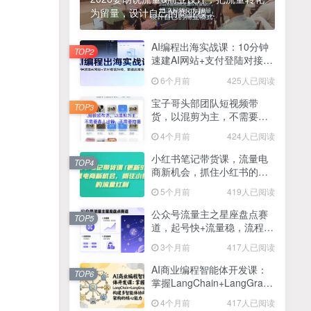
为留量，设计自己的商业模...
2025最新零撸项目，一部手机就可以操作，20秒一单，零投入纯薅羊毛，无门槛，一天200+【揭秘】
4
线上陪伴项目玩法，聊聊天就有收益的项目，一个月收益5000+
AI编程出海实战课：10分钟
5
TOP2
速建AI网站+支付登陆对接，
全网首发！答案之书网页版，全新玩法，搭配文档和网页，日入1k+零门槛小白首选副业
掌握出海全流程
6
6个月前
425人已阅读
25年7月小红书女粉新玩法，公域转私域变现，日轻松变现2张+，5分钟简单复制好上手
7
宝子哥头部团队短视频带
TOP3
货，以混剪为主，不需要真
情趣内衣暴利玩法，冷门赛道，日入1k+
8
人出镜，不需要拍摄【更新
4个月前
424人已阅读
26年3月】
在家就能做的项目，一天轻松300+，操作简单上手快
9
小红书笔记带货课，流量电
TOP4
商新机会，抓住小红书的流
2025年百家号AI图文掘金，手机操作单号月入4-5位数，低门槛【附指令+工具】
10
量红利(更新26年2月)
5个月前
419人已阅读
抖音情感文案项目玩法，单月涨粉3000+，新手小白也能做
11
公众号流量主之星座盘点赛
TOP5
道，起号快+流量稳，流程简
单，适合新手操作
3个月前
417人已阅读
AI商业编程智能体开发课：
TOP6
掌握LangChain+LangGraph
构建多智能体协同架构的核
4个月前
417人已阅读
心能力