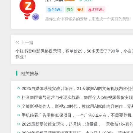
2.9W+
0
3
876W+
愿你生命中有够多的云翳，来造成一个美丽的黄昏
上一篇
小红书卖电影风格提示词，客单价29，50多天卖了790单，小白
作业！
相关推荐
2025自媒体系统实战训练营，21天掌握AI图文短视频内容创
抖音舞蹈账号运营与变现实战课，舞蹈个人ip短视频带货变现
全能影视创作人，影视2.0时代，教你用AI赋能内容创作，​
手机纯看广告零撸低保项目，一个广告0.2左右，不需要养机
2025最新曼波推文玩法，起号快，流量猛，一天收益1k+真
2024年视频号蓝海赛道百家讲坛，小白日入1000+，落地实