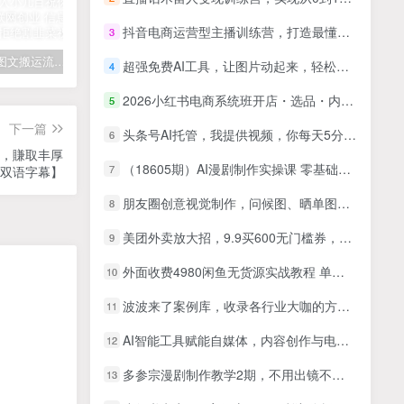
抖音电商运营型主播训练营，打造最懂流量的超级主播
3
拆解抖音图文搬运流量掘金，可日入小几百
快手星火计划项目玩法，零门槛，单视频收益5000+，保姆级教程
汽水音乐听歌每天变现100+思路，第一时间入局抓住风口，玩法无私分享与你！
超强免费AI工具，让图片动起来，轻松过原创，批量生成无脑上传，实现睡后1k+
4
2026小红书电商系统班开店・选品・内容・工具全链路，零基础从0到1实操课，系统学习少走弯路
5
下一篇
头条号AI托管，我提供视频，你每天5分钟发布，日入5张，可批量操作
6
，賺取丰厚
（18605期）AI漫剧制作实操课 零基础学软件配置工具用法 分镜生成到剪辑成片全流程教学
7
双语字幕】
朋友圈创意视觉制作，问候图、晒单图、拼图、小视频及头像封面制作等
8
美团外卖放大招，9.9买600无门槛券，可以薅羊毛自用，可以推广挣佣金
9
外面收费4980闲鱼无货源实战教程 单号4000+
10
波波来了案例库，收录各行业大咖的方法论，各行业大咖方法论揭秘（更新2026年3月）
11
AI智能工具赋能自媒体，内容创作与电商运营，全链路实战教学
12
多参宗漫剧制作教学2期，不用出镜不用写脚本，AI漫剧正让普通人月入5位数（更新）
13