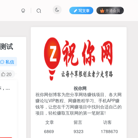
写文章
开通会员
热榜资源
免费分享网赚资讯
测试
TOP1
私信
425人已阅读
20
2026姜胡说流量&商业设计，把流量转化
为留量，设计自己的商业模...
最新抖音卡转发影视搬运教学，苹果+安卓手机都可以，需要特定抖音版本，效果自行测试
祝你网
祝你网创博客为您分享网络赚钱项目、各大网
赚论坛VIP教程、网赚教程学习、手机APP赚
AI编程出海实战课：10分钟
TOP2
钱等，让您在千万网赚项目中找到合适自己的
速建AI网站+支付登陆对接，
项目，轻松赚取互联网的第一笔财富!
掌握出海全流程
6个月前
425人已阅读
文章
留言 访客
宝子哥头部团队短视频带
TOP3
6869 9
323 1
788670
货，以混剪为主，不需要真