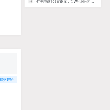
小红书电商108案例库，百W利润分析，带一部分人先冲进小红书【文档】
14
提交评论