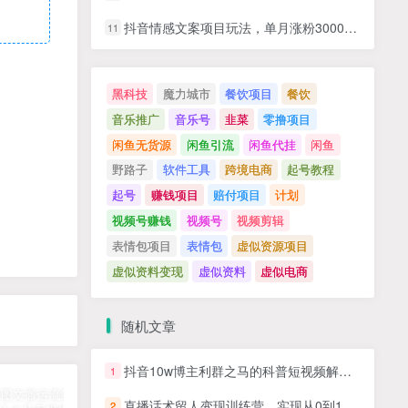
抖音情感文案项目玩法，单月涨粉3000+，新手小白也能做
11
黑科技
魔力城市
餐饮项目
餐饮
音乐推广
音乐号
韭菜
零撸项目
闲鱼无货源
闲鱼引流
闲鱼代挂
闲鱼
野路子
软件工具
跨境电商
起号教程
起号
赚钱项目
赔付项目
计划
视频号赚钱
视频号
视频剪辑
表情包项目
表情包
虚似资源项目
虚似资料变现
虚似资料
虚似电商
随机文章
抖音10w博主利群之马的科普短视频解说，手把手教你解锁伙伴计划+精选独家收益，从素材到成片全流程
1
直播话术留人变现训练营，实现从0到1的全流程开播部署，助你在知识付费3.0时代打造高转化IP，引爆直播间业绩
2