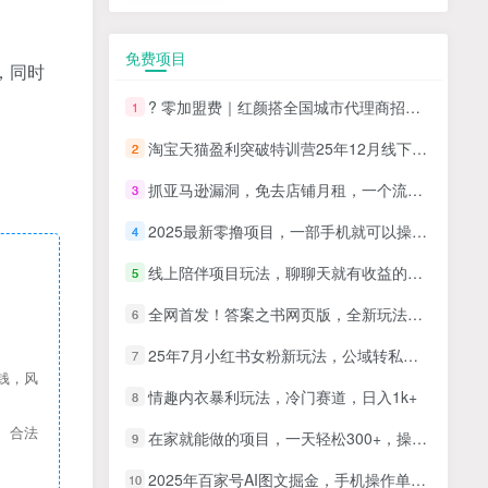
免费项目
，同时
? 零加盟费｜红颜搭全国城市代理商招募正式启动！
1
淘宝天猫盈利突破特训营25年12月线下课，系统性的深度剖析电商企业经营之道，打造电商标准化运营体系
2
抓亚马逊漏洞，免去店铺月租，一个流量大竞争小，让你有机会成大卖的赛道
3
2025最新零撸项目，一部手机就可以操作，20秒一单，零投入纯薅羊毛，无门槛，一天200+【揭秘】
4
线上陪伴项目玩法，聊聊天就有收益的项目，一个月收益5000+
5
全网首发！答案之书网页版，全新玩法，搭配文档和网页，日入1k+零门槛小白首选副业
6
25年7月小红书女粉新玩法，公域转私域变现，日轻松变现2张+，5分钟简单复制好上手
7
钱，风
情趣内衣暴利玩法，冷门赛道，日入1k+
8
、合法
在家就能做的项目，一天轻松300+，操作简单上手快
9
2025年百家号AI图文掘金，手机操作单号月入4-5位数，低门槛【附指令+工具】
10