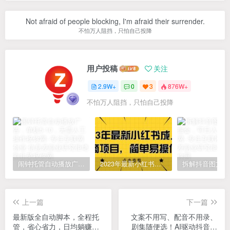
Not afraid of people blocking, I'm afraid their surrender.
不怕万人阻挡，只怕自己投降
用户投稿
关注
2.9W+
0
3
876W+
不怕万人阻挡，只怕自己投降
闹钟托管自动播放广告，单机5-10，无需人工操作
2023年最新小红书成人电商项目，简单易操作【详细教程】
上一篇
下一篇
最新版全自动脚本，全程托
文案不用写、配音不用录、
管，省心省力，日均躺赚
剧集随便选！AI驱动抖音精