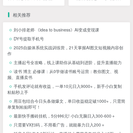
300+。
选电视剧解说，单日收益高
达两千+
相关推荐
刘小排老师·《idea to business》AI变成变现课
DY号提取手机号
2025自媒体系统实战训练营，21天掌握AI图文短视频内容创
作
主播起号全攻略，线上课助你从基础到进阶，提升直播能力
读书 博主 必修课：从0学做读书账号运营：教你图文、视
频、直播卖书
手机发评论就有收益，一单10元日入9000+，新手小白复制
粘贴秒上手
用豆包结合今日头条做爆文，单日收益稳定破1000+，只需简
单复制粘贴即可！
最新快手搬砖挂机，5分钟6元! 小白无脑日入300-600＋
只需要VX扫码，不用看广告，就能暴力日入200＋