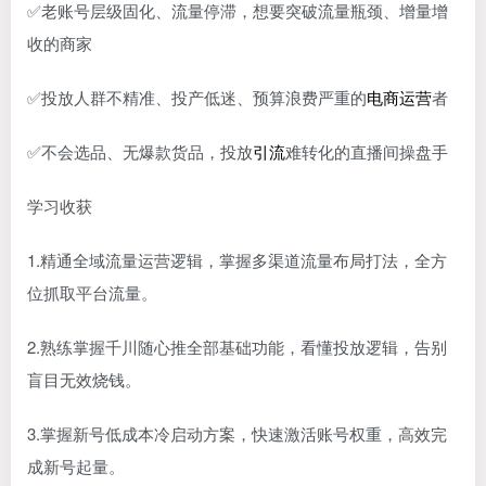
✅老账号层级固化、流量停滞，想要突破流量瓶颈、增量增
收的商家
✅投放人群不精准、投产低迷、预算浪费严重的
电商运营
者
✅不会选品、无爆款货品，投放
引流
难转化的直播间操盘手
学习收获
1.精通全域流量运营逻辑，掌握多渠道流量布局打法，全方
位抓取平台流量。
2.熟练掌握千川随心推全部基础功能，看懂投放逻辑，告别
盲目无效烧钱。
3.掌握新号低成本冷启动方案，快速激活账号权重，高效完
成新号起量。