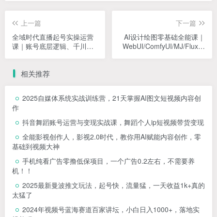
上一篇
下一篇
全域时代直播起号实操运营
AI设计绘图零基础全能课｜
课｜账号底层逻辑、千川多
WebUI/ComfyUI/MJ/Flux全
元投流、新老直播间冷启
工具教学，静态插画、动态
动、投放复盘稳流量全流程
视频、商业设计全流程
相关推荐
教程
2025自媒体系统实战训练营，21天掌握AI图文短视频内容创
作
抖音舞蹈账号运营与变现实战课，舞蹈个人ip短视频带货变现
全能影视创作人，影视2.0时代，教你用AI赋能内容创作，​零
基础到视频大神
手机纯看广告零撸低保项目，一个广告0.2左右，不需要养
机！！
2025最新曼波推文玩法，起号快，流量猛，一天收益1k+真的
太猛了
2024年视频号蓝海赛道百家讲坛，小白日入1000+，落地实