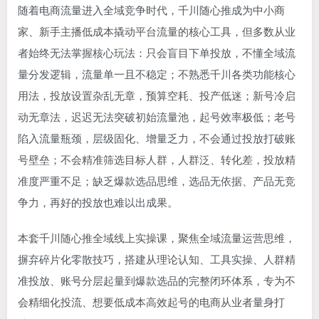
随着电商流量进入全域竞争时代，千川随心推成为中小商
家、新手主播低成本撬动平台流量的核心工具，但多数从业
者始终无法掌握核心玩法：只会盲目下单投放，不懂全域流
量分发逻辑，流量单一且不稳定；不熟悉千川各类功能核心
用法，投放设置杂乱无章，预算空耗、投产低迷；新号冷启
动无章法，迟迟无法突破初始流量池，起号效率极低；老号
陷入流量瓶颈，层级固化、增量乏力，不会通过投放打破账
号壁垒；不会精准筛选目标人群，人群泛、转化差，投放精
准度严重不足；缺乏爆款选品思维，选品无依据、产品无竞
争力，再好的投放也难以出成果。
本套千川随心推全域线上实操课，聚焦全域流量运营思维，
摒弃碎片化零散技巧，搭建从理论认知、工具实操、人群精
准投放、账号分层起量到爆款选品的完整闭环体系，专为不
会精细化投流、想要低成本高效起号的电商从业者量身打