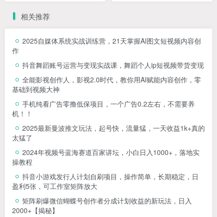
业宣传片自动化工作流全教
起量、商品卡&乘方全流程落
相关推荐
程
地
2025自媒体系统实战训练营，21天掌握AI图文短视频内容创
作
抖音舞蹈账号运营与变现实战课，舞蹈个人ip短视频带货变现
全能影视创作人，影视2.0时代，教你用AI赋能内容创作，​零
基础到视频大神
手机纯看广告零撸低保项目，一个广告0.2左右，不需要养
机！！
2025最新曼波推文玩法，起号快，流量猛，一天收益1k+真的
太猛了
2024年视频号蓝海赛道百家讲坛，小白日入1000+，落地实
操教程
抖音小游戏发行人计划自刷项目，操作简单，长期稳定，日
盈利5张，可工作室矩阵放大
矩阵刷爆微信蝴蝶号创作者分成计划收益的新玩法，日入
2000+【揭秘】