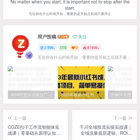
No matter when you start, it is important not to stop after the
start.
无论你在什么时候开始，重要的是开始之后就不要停止
用户投稿
关注
2.9W+
0
3
876W+
无论你在什么时候开始，重要的是开始之后就不要停止
闹钟托管自动播放广告，单机5-10，无需人工操作
2023年最新小红书成人电商项目，简单易操作【详细教程】
上一篇
下一篇
COZE扣子工作流智能体实
千川全域投流实操实战课｜
战课｜零基础从原理认知、
全域流量底层逻辑、ROI优
变量JSON解析到自媒体/商
化控消耗、品牌推广、新号