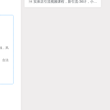
实体店引流视频课程，新引流-36计，小钱靠努力，大钱靠整合（48节课）
14
钱，风
、合法