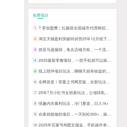
免费项目
? 零加盟费｜红颜搭全国城市代理商招募正式启动！
1
淘宝天猫盈利突破特训营25年12月线下课，系统性的深度剖析电商企业经营之道，打造电商标准化运营体系
2
抓亚马逊漏洞，免去店铺月租，一个流量大竞争小，让你有机会成大卖的赛道
3
2025最新零撸项目，一部手机就可以操作，20秒一单，零投入纯薅羊毛，无门槛，一天200+【揭秘】
4
线上陪伴项目玩法，聊聊天就有收益的项目，一个月收益5000+
5
全网首发！答案之书网页版，全新玩法，搭配文档和网页，日入1k+零门槛小白首选副业
6
25年7月小红书女粉新玩法，公域转私域变现，日轻松变现2张+，5分钟简单复制好上手
7
情趣内衣暴利玩法，冷门赛道，日入1k+
8
在家就能做的项目，一天轻松300+，操作简单上手快
9
2025年百家号AI图文掘金，手机操作单号月入4-5位数，低门槛【附指令+工具】
10