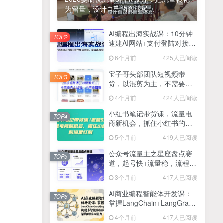
为留量，设计自己的商业模...
2025最新零撸项目，一部手机就可以操作，20秒一单，零投入纯薅羊毛，无门槛，一天200+【揭秘】
4
线上陪伴项目玩法，聊聊天就有收益的项目，一个月收益5000+
AI编程出海实战课：10分钟
5
TOP2
速建AI网站+支付登陆对接，
全网首发！答案之书网页版，全新玩法，搭配文档和网页，日入1k+零门槛小白首选副业
掌握出海全流程
6
6个月前
425人已阅读
25年7月小红书女粉新玩法，公域转私域变现，日轻松变现2张+，5分钟简单复制好上手
7
宝子哥头部团队短视频带
TOP3
货，以混剪为主，不需要真
情趣内衣暴利玩法，冷门赛道，日入1k+
8
人出镜，不需要拍摄【更新
4个月前
424人已阅读
26年3月】
在家就能做的项目，一天轻松300+，操作简单上手快
9
小红书笔记带货课，流量电
TOP4
商新机会，抓住小红书的流
2025年百家号AI图文掘金，手机操作单号月入4-5位数，低门槛【附指令+工具】
10
量红利(更新26年2月)
5个月前
419人已阅读
抖音情感文案项目玩法，单月涨粉3000+，新手小白也能做
11
公众号流量主之星座盘点赛
TOP5
道，起号快+流量稳，流程简
单，适合新手操作
3个月前
417人已阅读
AI商业编程智能体开发课：
TOP6
掌握LangChain+LangGraph
构建多智能体协同架构的核
4个月前
417人已阅读
心能力