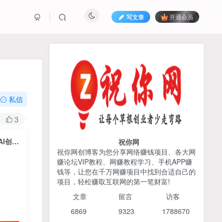
写文章
开通会员
热榜资源
免费分享网赚资讯
TOP1
私信
425人已阅读
3
2026姜胡说流量&商业设计，把流量转化
为留量，设计自己的商业模...
从入门到进阶系统学AI，开启智能创作新未来，两门课程，全面提升你的AI创作能力
祝你网
祝你网创博客为您分享网络赚钱项目、各大网
赚论坛VIP教程、网赚教程学习、手机APP赚
AI编程出海实战课：10分钟
TOP2
钱等，让您在千万网赚项目中找到合适自己的
速建AI网站+支付登陆对接，
项目，轻松赚取互联网的第一笔财富!
掌握出海全流程
6个月前
425人已阅读
文章
留言 访客
宝子哥头部团队短视频带
TOP3
6869 9
323 1
788670
货，以混剪为主，不需要真