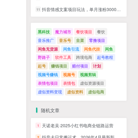
抖音情感文案项目玩法，单月涨粉3000+，新手小白也能做
11
黑科技
魔力城市
餐饮项目
餐饮
音乐推广
音乐号
韭菜
零撸项目
闲鱼无货源
闲鱼引流
闲鱼代挂
闲鱼
野路子
软件工具
跨境电商
起号教程
起号
赚钱项目
赔付项目
计划
视频号赚钱
视频号
视频剪辑
表情包项目
表情包
虚似资源项目
虚似资料变现
虚似资料
虚似电商
随机文章
天诺老吴·2025小红书电商全链路运营
1
抖音卡日常搬运术，2026年4月最新影视账号爆款涨粉，卖5000的技术
2