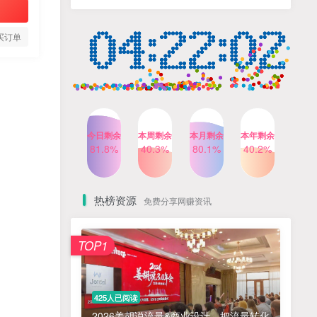
人出镜，不需要拍摄【更新
4个月前
424人已阅读
26年3月】
小红书笔记带货课，流量电
TOP4
买订单
商新机会，抓住小红书的流
量红利(更新26年2月)
5个月前
419人已阅读
公众号流量主之星座盘点赛
TOP5
道，起号快+流量稳，流程简
单，适合新手操作
3个月前
417人已阅读
今日剩余
本周剩余
本月剩余
本年剩余
AI商业编程智能体开发课：
81.8%
40.3%
80.1%
40.2%
TOP6
掌握LangChain+LangGraph
构建多智能体协同架构的核
4个月前
417人已阅读
心能力
热榜资源
免费分享网赚资讯
免费项目
TOP1
? 零加盟费｜红颜搭全国城市代理商招募正式启动！
1
淘宝天猫盈利突破特训营25年12月线下课，系统性的深度剖析电商企业经营之道，打造电商标准化运营体系
2
425人已阅读
抓亚马逊漏洞，免去店铺月租，一个流量大竞争小，让你有机会成大卖的赛道
3
2026姜胡说流量&商业设计，把流量转化