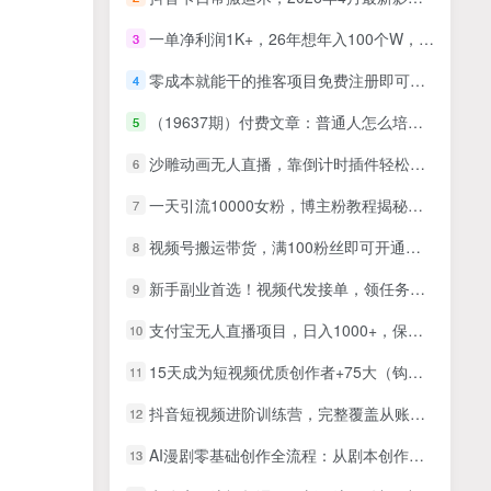
一单净利润1K+，26年想年入100个W，死磕卖项目就够了
3
零成本就能干的推客项目免费注册即可开启自己的微信小店，配合视频号引流，带你轻松日入4位数
4
（19637期）付费文章：普通人怎么培养高层次思维，让自己少犯低级错误
5
沙雕动画无人直播，靠倒计时插件轻松变现【揭秘】
6
一天引流10000女粉，博主粉教程揭秘（价值两万）
7
视频号搬运带货，满100粉丝即可开通橱窗带货，玩法非常暴力
8
新手副业首选！视频代发接单，领任务发视频，长期稳定不费劲儿
9
支付宝无人直播项目，日入1000+，保姆级教程
10
15天成为短视频优质创作者+75大（钩子情绪欲望）创作爆款方法-22节课
11
抖音短视频进阶训练营，完整覆盖从账号起号到爆款落地全流程，系统化拆解短视频变现核心逻辑
12
AI漫剧零基础创作全流程：从剧本创作到分镜剪辑，全套提示词模板直接落地出片
13