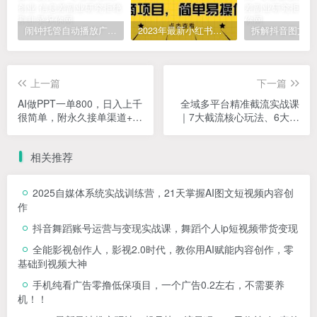
闹钟托管自动播放广告，单机5-10，无需人工操作
2023年最新小红书成人电商项目，简单易操作【详细教程】
上一篇
下一篇
AI做PPT一单800，日入上千
全域多平台精准截流实战课
很简单，附永久接单渠道+工
｜7大截流核心玩法、6大平
具，0基础月入2W【揭秘】
台矩阵布局、私域导流、AI
话术批量生成、精准打粉闭
相关推荐
环教程
2025自媒体系统实战训练营，21天掌握AI图文短视频内容创
作
抖音舞蹈账号运营与变现实战课，舞蹈个人ip短视频带货变现
全能影视创作人，影视2.0时代，教你用AI赋能内容创作，​零
基础到视频大神
手机纯看广告零撸低保项目，一个广告0.2左右，不需要养
机！！