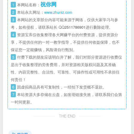
祝你网
1
本网站名称：
2
本站永久网址：
www.zhuniz.com
3
本网站的文章部分内容可能来源于网络，仅供大家学习与参
考，如有侵权，请联系站长 QQ
2511786901
进行删除处理。
4
资源宝库仅收集整理各大网赚平台的付费资源，提供资源分
享，不提供任何的一对一教学指导，不提供任何收益保障，也不
保证您一定能赚钱，风险请自行甄别。
5
付费下载的朋友应该明白并了解，我们对部分资源进行收费仅
是出于收集整理的劳务费用，并对资源相关版权问题及其准确
性、内容完整性、合法性、可靠性、可操作性或可用性不承担任
何责任！
6
因虚拟商品具有可复制性，一经拍下发货概不退款。
7
本站资源大多存储在云盘，如发现链接失效，请联系我们会第
一时间更新。
THE END