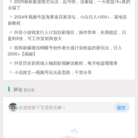
2025最新曼波推文玩法，起号快，流量猛，一天收益1k+真的
太猛了
2024年视频号蓝海赛道百家讲坛，小白日入1000+，落地实
操教程
抖音小游戏发行人计划自刷项目，操作简单，长期稳定，日
盈利5张，可工作室矩阵放大
矩阵刷爆微信蝴蝶号创作者分成计划收益的新玩法，日入
2000+【揭秘】
抖音历史剧英雄人物剧影视解说教程，每月收益嘎嘎香
小说推文—视频号玩法及思路，干货分享
评论
抢沙发
欢迎您留下宝贵的见解！
提交