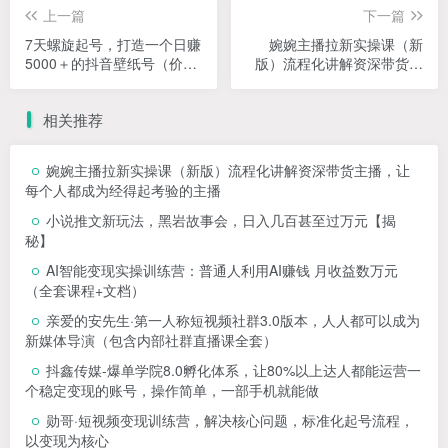
上一篇
下一篇
7天螺旋起号，打造一个日赚
婉婉主播拉新实操课（新
5000＋的抖音壁纸号（价值
版）流程化讲解资深带货主
688）
播，让每个人都成为经得起
考验的主播
相关推荐
婉婉主播拉新实操课（新版）流程化讲解资深带货主播，让
每个人都成为经得起考验的主播
小说推文新玩法，黑岩故事会，日入几百甚至过万元【揭
秘】
AI智能变现实操训练营：普通人利用AI赚钱 月收益数万元
（全套课程+文档）
亲爱的安先生·第一人称短视频社群3.0版本，人人都可以成为
新媒体导演（包含内部社群直播课全套）
抖鑫传媒-爆单学院8.0孵化体系，让80%以上达人都能运营一
个稳定变现的账号，操作简单，一部手机就能做
勋哥·短视频变现训练营，解决核心问题，标准化起号流程，
以变现为核心