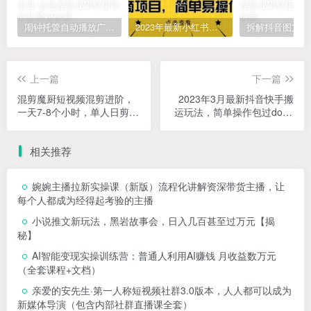
闹钟托管自动播放广告，单机5-10，无需人工操作
2023年最新小红书成人电商项目，简单易操作【详细教程】
上一篇
下一篇
混剪魔厨短视频混剪进阶，
2023年3月最新抖音快手搬
一天7-8个小时，单人日剪
运玩法，简单操作包过dou+
200条实战攻略教学
【详细玩法教程】
相关推荐
婉婉主播拉新实操课（新版）流程化讲解资深带货主播，让
每个人都成为经得起考验的主播
小说推文新玩法，黑岩故事会，日入几百甚至过万元【揭
秘】
AI智能变现实操训练营：普通人利用AI赚钱 月收益数万元
（全套课程+文档）
亲爱的安先生·第一人称短视频社群3.0版本，人人都可以成为
新媒体导演（包含内部社群直播课全套）