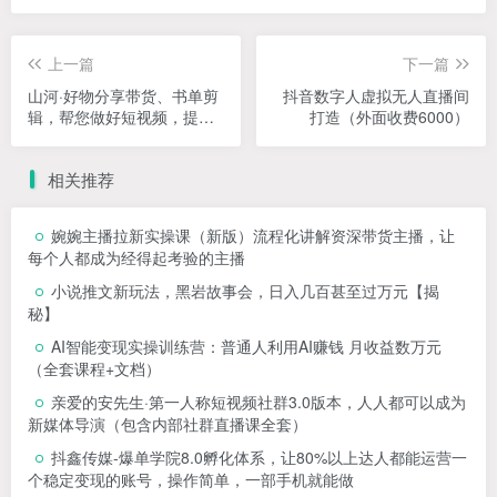
上一篇
下一篇
山河·好物分享带货、书单剪
抖音数字人虚拟无人直播间
辑，帮您做好短视频，提高
打造（外面收费6000）
剪辑技巧
相关推荐
婉婉主播拉新实操课（新版）流程化讲解资深带货主播，让
每个人都成为经得起考验的主播
小说推文新玩法，黑岩故事会，日入几百甚至过万元【揭
秘】
AI智能变现实操训练营：普通人利用AI赚钱 月收益数万元
（全套课程+文档）
亲爱的安先生·第一人称短视频社群3.0版本，人人都可以成为
新媒体导演（包含内部社群直播课全套）
抖鑫传媒-爆单学院8.0孵化体系，让80%以上达人都能运营一
个稳定变现的账号，操作简单，一部手机就能做