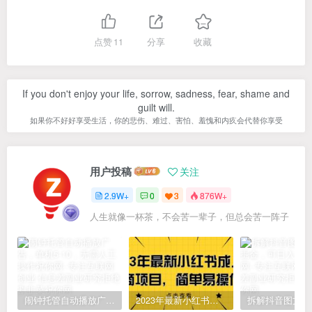
点赞
11
分享
收藏
If you don't enjoy your life, sorrow, sadness, fear, shame and
guilt will.
如果你不好好享受生活，你的悲伤、难过、害怕、羞愧和内疚会代替你享受
用户投稿
关注
2.9W+
0
3
876W+
人生就像一杯茶，不会苦一辈子，但总会苦一阵子
闹钟托管自动播放广告，单机5-10，无需人工操作
2023年最新小红书成人电商项目，简单易操作【详细教程】