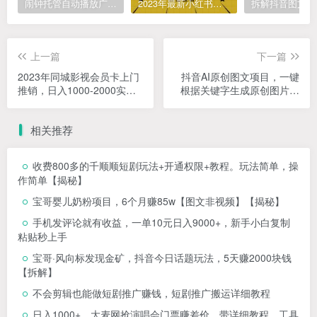
闹钟托管自动播放广告，单机5-10，无需人工操作
2023年最新小红书成人电商项目，简单易操作【详细教程】
上一篇
下一篇
2023年同城影视会员卡上门
抖音AI原创图文项目，一键
推销，日入1000-2000实操
根据关键字生成原创图片，
教程
有手就可以做，每天10分
钟，日赚500+
相关推荐
收费800多的千顺顺短剧玩法+开通权限+教程。玩法简单，操
作简单【揭秘】
宝哥婴儿奶粉项目，6个月赚85w【图文非视频】【揭秘】
手机发评论就有收益，一单10元日入9000+，新手小白复制
粘贴秒上手
宝哥·风向标发现金矿，抖音今日话题玩法，5天赚2000块钱
【拆解】
不会剪辑也能做短剧推广赚钱，短剧推广搬运详细教程
日入1000+，大麦网抢演唱会门票赚差价，带详细教程、工具