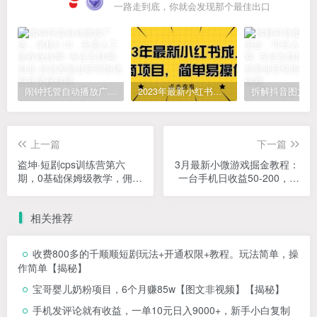
一路走到底，你就会发现那个最佳出口
闹钟托管自动播放广告，单机5-10，无需人工操作
2023年最新小红书成人电商项目，简单易操作【详细教程】
上一篇
下一篇
盗坤·短剧cps训练营第六
3月最新小微游戏掘金教程：
期，0基础保姆级教学，佣金
一台手机日收益50-200，单
高，一手渠道
人可操作5-10台手机
相关推荐
收费800多的千顺顺短剧玩法+开通权限+教程。玩法简单，操
作简单【揭秘】
宝哥婴儿奶粉项目，6个月赚85w【图文非视频】【揭秘】
手机发评论就有收益，一单10元日入9000+，新手小白复制