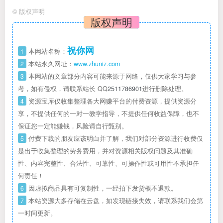
©
版权声明
版权声明
祝你网
1
本网站名称：
2
本站永久网址：
www.zhuniz.com
3
本网站的文章部分内容可能来源于网络，仅供大家学习与参
考，如有侵权，请联系站长 QQ
2511786901
进行删除处理。
4
资源宝库仅收集整理各大网赚平台的付费资源，提供资源分
享，不提供任何的一对一教学指导，不提供任何收益保障，也不
保证您一定能赚钱，风险请自行甄别。
5
付费下载的朋友应该明白并了解，我们对部分资源进行收费仅
是出于收集整理的劳务费用，并对资源相关版权问题及其准确
性、内容完整性、合法性、可靠性、可操作性或可用性不承担任
何责任！
6
因虚拟商品具有可复制性，一经拍下发货概不退款。
7
本站资源大多存储在云盘，如发现链接失效，请联系我们会第
一时间更新。