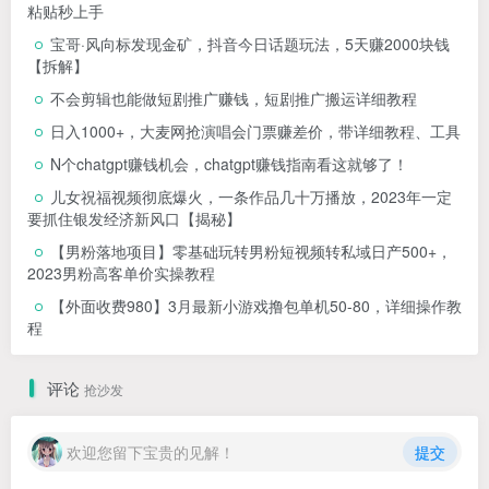
粘贴秒上手
宝哥·风向标发现金矿，抖音今日话题玩法，5天赚2000块钱
【拆解】
不会剪辑也能做短剧推广赚钱，短剧推广搬运详细教程
日入1000+，大麦网抢演唱会门票赚差价，带详细教程、工具
N个chatgpt赚钱机会，chatgpt赚钱指南看这就够了！
儿女祝福视频彻底爆火，一条作品几十万播放，2023年一定
要抓住银发经济新风口【揭秘】
【男粉落地项目】零基础玩转男粉短视频转私域日产500+，
2023男粉高客单价实操教程
【外面收费980】3月最新小游戏撸包单机50-80，详细操作教
程
评论
抢沙发
欢迎您留下宝贵的见解！
提交