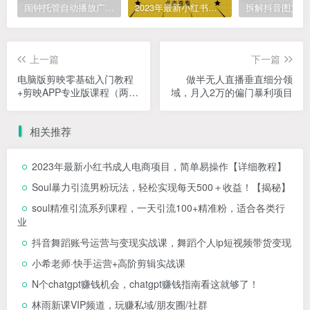
闹钟托管自动播放广告，单机5-10，无需人工操作
2023年最新小红书成人电商项目，简单易操作【详细教程】
上一篇
下一篇
电脑版剪映零基础入门教程
做半无人直播垂直细分领
+剪映APP专业版课程（两套
域，月入2万的偏门暴利项目
教程）
相关推荐
2023年最新小红书成人电商项目，简单易操作【详细教程】
Soul暴力引流男粉玩法，轻松实现每天500＋收益！【揭秘】
soul精准引流系列课程，一天引流100+精准粉，适合各类行
业
抖音舞蹈账号运营与变现实战课，舞蹈个人ip短视频带货变现
小希老师·快手运营+高阶剪辑实战课
N个chatgpt赚钱机会，chatgpt赚钱指南看这就够了！
林雨新课VIP频道，玩赚私域/朋友圈/社群