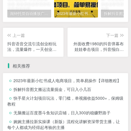
闹钟托管自动播放广告，单机5-10，无需人工操作
2023年最新小红书成人电商项目，简单易操作【详细教程】
上一篇
下一篇
抖音语音交流引流创业粉玩
外面收费1980的抖音弹幕布
法，流量爆炸，一天创业粉
娃娃拳击项目，抖音报白，
100+
实时互动直播【内含详细教
程】
相关推荐
2023年最新小红书成人电商项目，简单易操作【详细教程】
拆解抖音图文搬运流量掘金，可日入小几百
快手星火计划项目玩法，零门槛，单视频收益5000+，保姆级
教程
无脑搬运百度墨斗鱼知识店铺，日入300的稳赚野路子
婉婉主播拉新实操课（新版）流程化讲解资深带货主播，让
每个人都成为经得起考验的主播