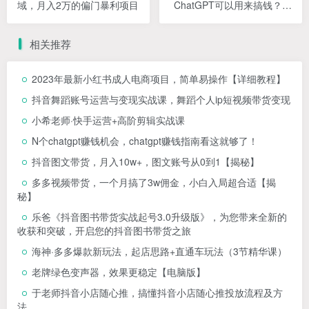
域，月入2万的偏门暴利项目
ChatGPT可以用来搞钱？从
0到1保姆级教程
相关推荐
2023年最新小红书成人电商项目，简单易操作【详细教程】
抖音舞蹈账号运营与变现实战课，舞蹈个人ip短视频带货变现
小希老师·快手运营+高阶剪辑实战课
N个chatgpt赚钱机会，chatgpt赚钱指南看这就够了！
抖音图文带货，月入10w+，图文账号从0到1【揭秘】
多多视频带货，一个月搞了3w佣金，小白入局超合适【揭
秘】
乐爸《抖音图书带货实战起号3.0升级版》，为您带来全新的
收获和突破，开启您的抖音图书带货之旅
海神·多多爆款新玩法，​起店思路+直通车玩法（3节精华课）
老牌绿色变声器，效果更稳定【电脑版】
于老师抖音小店随心推，搞懂抖音小店随心推投放流程及方
法