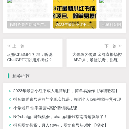
闹钟托管自动播放广告，单机5-10，无需人工操作
2023年最新小红书成人电商项目，简单易操作【详细教程】
上一篇
下一篇
玩赚ChatGPT社群：听说
大果录客传媒·金牌直播场控
ChatGPT可以用来搞钱？从
ABC课，场控职责，熟练中
0到1保姆级教程
控操作
相关推荐
2023年最新小红书成人电商项目，简单易操作【详细教程】
抖音舞蹈账号运营与变现实战课，舞蹈个人ip短视频带货变现
小希老师·快手运营+高阶剪辑实战课
N个chatgpt赚钱机会，chatgpt赚钱指南看这就够了！
抖音图文带货，月入10w+，图文账号从0到1【揭秘】