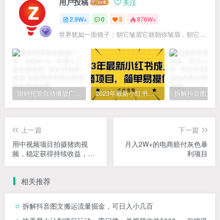
用户投稿
关注
2.9W+
0
3
876W+
世界犹如一面镜子：朝它皱眉它就朝你皱眉，朝它微笑它也吵你微笑
闹钟托管自动播放广告，单机5-10，无需人工操作
2023年最新小红书成人电商项目，简单易操作【详细教程】
上一篇
下一篇
用中视频项目拍摄猪肉视
月入2W+的电商赔付灰色暴
频，稳定获得持续收益，轻
利项目
松赚钱
相关推荐
拆解抖音图文搬运流量掘金，可日入小几百