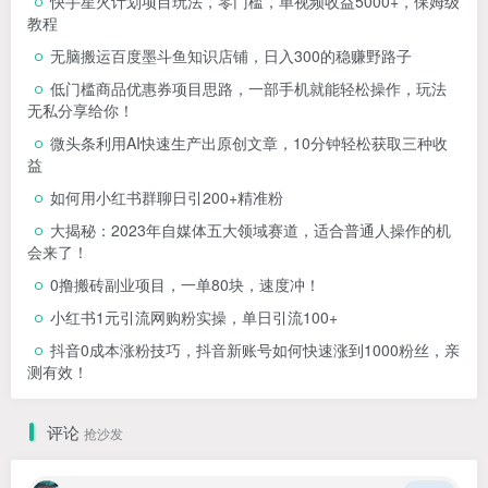
快手星火计划项目玩法，零门槛，单视频收益5000+，保姆级
教程
无脑搬运百度墨斗鱼知识店铺，日入300的稳赚野路子
低门槛商品优惠券项目思路，一部手机就能轻松操作，玩法
无私分享给你！
微头条利用AI快速生产出原创文章，10分钟轻松获取三种收
益
如何用小红书群聊日引200+精准粉
大揭秘：2023年自媒体五大领域赛道，适合普通人操作的机
会来了！
0撸搬砖副业项目，一单80块，速度冲！
小红书1元引流网购粉实操，单日引流100+
抖音0成本涨粉技巧，抖音新账号如何快速涨到1000粉丝，亲
测有效！
评论
抢沙发