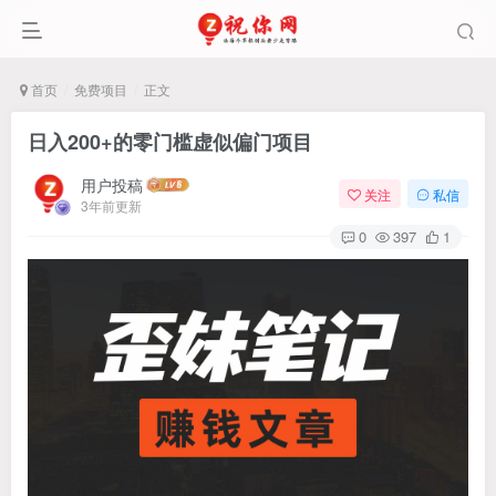
首页
免费项目
正文
日入200+的零门槛虚似偏门项目
用户投稿
关注
私信
3年前更新
0
397
1