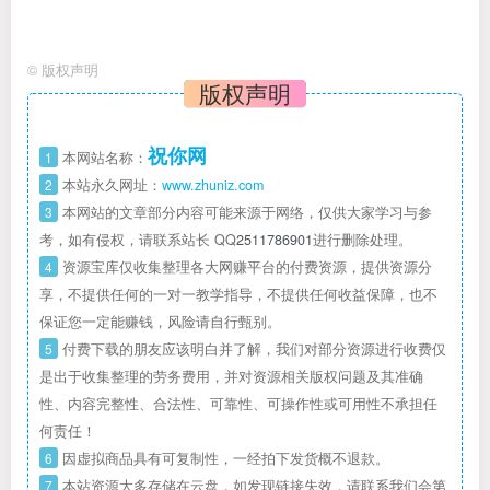
©
版权声明
版权声明
祝你网
1
本网站名称：
2
本站永久网址：
www.zhuniz.com
3
本网站的文章部分内容可能来源于网络，仅供大家学习与参
考，如有侵权，请联系站长 QQ
2511786901
进行删除处理。
4
资源宝库仅收集整理各大网赚平台的付费资源，提供资源分
享，不提供任何的一对一教学指导，不提供任何收益保障，也不
保证您一定能赚钱，风险请自行甄别。
5
付费下载的朋友应该明白并了解，我们对部分资源进行收费仅
是出于收集整理的劳务费用，并对资源相关版权问题及其准确
性、内容完整性、合法性、可靠性、可操作性或可用性不承担任
何责任！
6
因虚拟商品具有可复制性，一经拍下发货概不退款。
7
本站资源大多存储在云盘，如发现链接失效，请联系我们会第