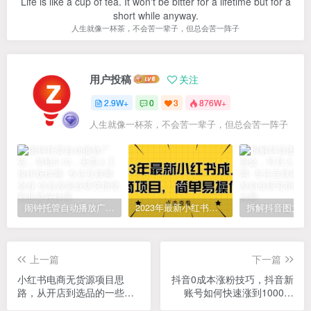
Life is like a cup of tea. It won't be bitter for a lifetime but for a
short while anyway.
人生就像一杯茶，不会苦一辈子，但总会苦一阵子
用户投稿
关注
2.9W+
0
3
876W+
人生就像一杯茶，不会苦一辈子，但总会苦一阵子
闹钟托管自动播放广告，单机5-10，无需人工操作
2023年最新小红书成人电商项目，简单易操作【详细教程】
上一篇
下一篇
小红书电商无货源项目思
抖音0成本涨粉技巧，抖音新
路，从开店到选品的一些玩
账号如何快速涨到1000粉
法，无私分享给你！
丝，亲测有效！