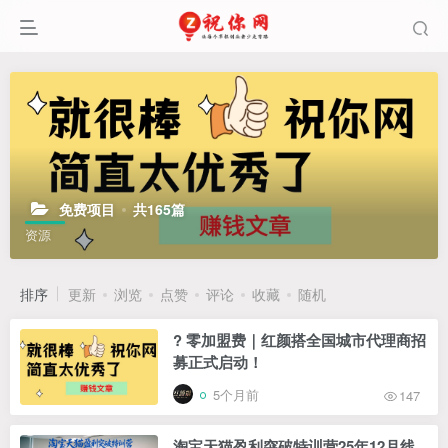
免费项目
共165篇
资源
排序
更新
浏览
点赞
评论
收藏
随机
? 零加盟费｜红颜搭全国城市代理商招
募正式启动！
5个月前
147
淘宝天猫盈利突破特训营25年12月线