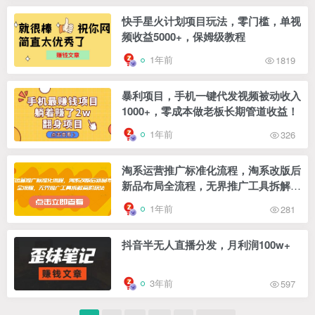
快手星火计划项目玩法，零门槛，单视
频收益5000+，保姆级教程
1年前
1819
暴利项目，手机一键代发视频被动收入
1000+，零成本做老板长期管道收益！
1年前
326
淘系运营推广标准化流程，​淘系改版后
新品布局全流程，无界推广工具拆解高
阶玩法
1年前
281
抖音半无人直播分发，月利润100w+
3年前
597