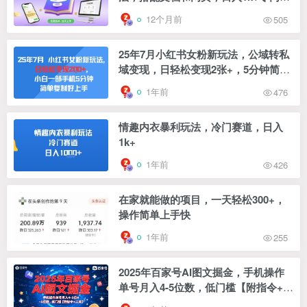
小白首选副业
12个月前
505
25年7月小红书女粉新玩法，公域转私
域变现，日轻松变现2张+，5分钟简单
复制好上手
1年前
476
情趣内衣暴利玩法，冷门赛道，日入
1k+
1年前
426
在家就能做的项目，一天轻松300+，
操作简单上手快
1年前
255
2025年百家号AI图文掘金，手机操作
单号月入4-5位数，低门槛【附指令+工
具】