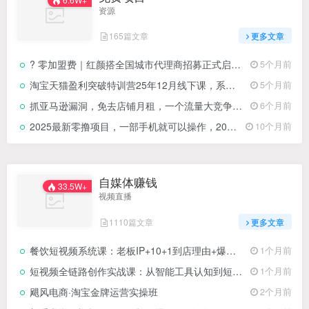
资源
165篇文章
更多文章
? 零加盟费｜红颜搭全国城市代理商招募正式启动！
5个月前
淘宝天猫盈利突破特训营25年12月线下课，系统性的深度剖析电商企业经营之道，打造电商标准化运营体系
5个月前
抓亚马逊漏洞，免去店铺月租，一个流量大竞争小，让你有机会成大卖的赛道
6个月前
2025最新零撸项目，一部手机就可以操作，20秒一单，零投入纯薅羊毛，无门槛，一天200+【揭秘】
10个月前
自媒体赚钱
33.5W+
视频直播
1110篇文章
更多文章
餐饮短视频系统课：老板IP+10+1到店理由+爆款钩子，实战案例拆解让门店客流翻倍
1个月前
短视频全链路创作实战课：从智能工具认知到短剧制作，零基础系统学习
1个月前
飓风电商·淘宝金牌运营实操班
2个月前