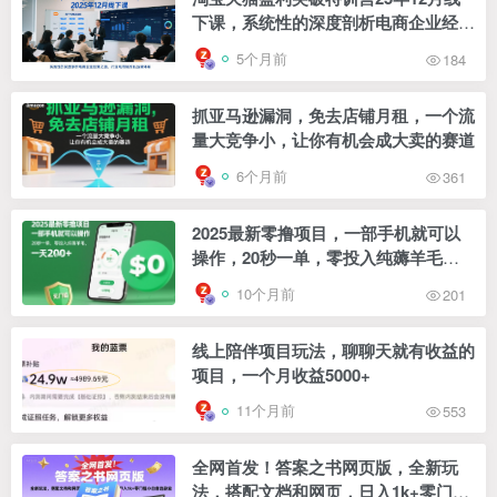
下课，系统性的深度剖析电商企业经营
之道，打造电商标准化运营体系
5个月前
184
抓亚马逊漏洞，免去店铺月租，一个流
量大竞争小，让你有机会成大卖的赛道
6个月前
361
2025最新零撸项目，一部手机就可以
操作，20秒一单，零投入纯薅羊毛，
无门槛，一天200+【揭秘】
10个月前
201
线上陪伴项目玩法，聊聊天就有收益的
项目，一个月收益5000+
11个月前
553
全网首发！答案之书网页版，全新玩
法，搭配文档和网页，日入1k+零门槛