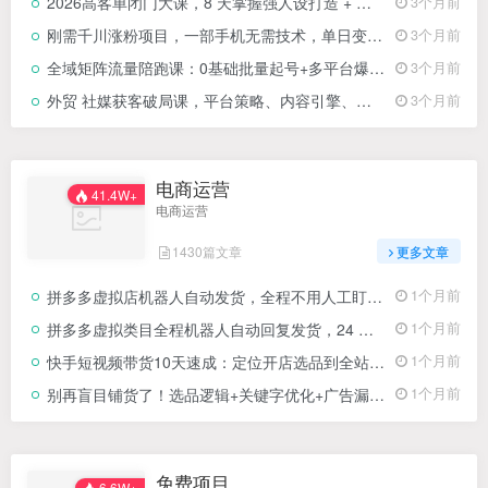
2026高客单闭门大课，8 天掌握强人设打造 + 真线索获客 + 私域成交，1 个微信赚千万净利
3个月前
刚需千川涨粉项目，一部手机无需技术，单日变现1000＋当天做当天见收益
3个月前
全域矩阵流量陪跑课：0基础批量起号+多平台爆流+私域变现，手把手教你流量暴涨
3个月前
外贸 社媒获客破局课，平台策略、内容引擎、询盘转化，构建体系化引流系统(更新26年3月
3个月前
电商运营
41.4W+
电商运营
1430篇文章
更多文章
拼多多虚拟店机器人自动发货，全程不用人工盯守，轻松做到月入 1-5 万
1个月前
拼多多虚拟类目全程机器人自动回复发货，24 小时机器人运营，做好轻松月入 1-5W
1个月前
快手短视频带货10天速成：定位开店选品到全站推广，三种带货模式全拆解
1个月前
别再盲目铺货了！选品逻辑+关键字优化+广告漏斗，一套课打通亚马逊出单全流程
1个月前
免费项目
6.6W+