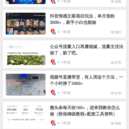
1年前
425
抖音情感文案项目玩法，单月涨粉
3000+，新手小白也能做
1年前
320
公众号流量入口再遭缩减，流量主没法
做了，散了吧。
1年前
275
视频号直播带货，有人用这个方法，一
个小时挣了3400+
1年前
215
微头条每天收160+，进来我教你怎么
做（附保姆级教程+配套工具资料）
1年前
599