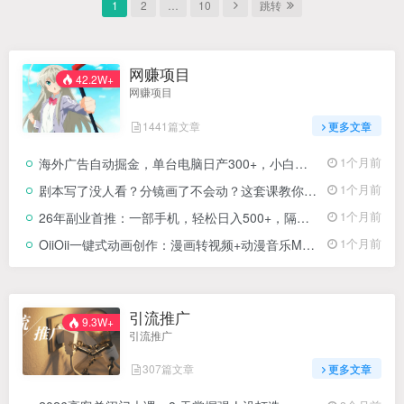
1
2
…
10
跳转
网赚项目
42.2W+
网赚项目
1441篇文章
更多文章
海外广告自动掘金，单台电脑日产300+，小白可操作
1个月前
剧本写了没人看？分镜画了不会动？这套课教你打通漫剧制作全链路，直接产出可传播成品
1个月前
26年副业首推：一部手机，轻松日入500+，隔天变现，长期可做！
1个月前
OiiOii一键式动画创作：漫画转视频+动漫音乐MV+剧情故事短片全流程实战
1个月前
引流推广
9.3W+
引流推广
307篇文章
更多文章