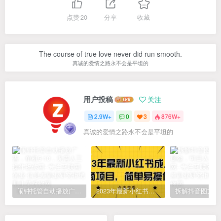
点赞
20
分享
收藏
The course of true love never did run smooth.
真诚的爱情之路永不会是平坦的
用户投稿
关注
2.9W+
0
3
876W+
真诚的爱情之路永不会是平坦的
闹钟托管自动播放广告，单机5-10，无需人工操作
2023年最新小红书成人电商项目，简单易操作【详细教程】