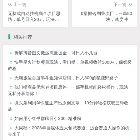
上一篇
下一篇
无脑式自动挂机掘金项目思
0撸搬砖副业项目，一单80
路，单号日入20+，玩法无
块，速度冲！
私分享给你
相关推荐
拆解抖音图文搬运流量掘金，可日入小几百
快手星火计划项目玩法，零门槛，单视频收益5000+，保姆级
教程
无脑搬运百度墨斗鱼知识店铺，日入300的稳赚野路子
低门槛商品优惠券项目思路，一部手机就能轻松操作，玩法
无私分享给你！
微头条利用AI快速生产出原创文章，10分钟轻松获取三种收
益
如何用小红书群聊日引200+精准粉
大揭秘：2023年自媒体五大领域赛道，适合普通人操作的机
会来了！