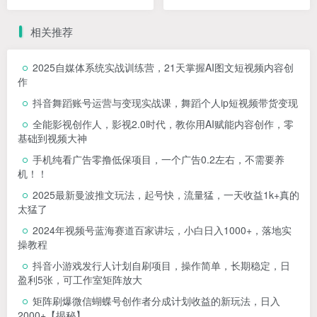
500+【揭秘】
天上手三天变现
相关推荐
2025自媒体系统实战训练营，21天掌握AI图文短视频内容创
作
抖音舞蹈账号运营与变现实战课，舞蹈个人ip短视频带货变现
全能影视创作人，影视2.0时代，教你用AI赋能内容创作，​零
基础到视频大神
手机纯看广告零撸低保项目，一个广告0.2左右，不需要养
机！！
2025最新曼波推文玩法，起号快，流量猛，一天收益1k+真的
太猛了
2024年视频号蓝海赛道百家讲坛，小白日入1000+，落地实
操教程
抖音小游戏发行人计划自刷项目，操作简单，长期稳定，日
盈利5张，可工作室矩阵放大
矩阵刷爆微信蝴蝶号创作者分成计划收益的新玩法，日入
2000+【揭秘】