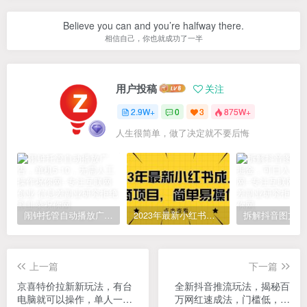
Believe you can and you’re halfway there.
相信自己，你也就成功了一半
用户投稿
关注
2.9W+
0
3
875W+
人生很简单，做了决定就不要后悔
闹钟托管自动播放广告，单机5-10，无需人工操作
2023年最新小红书成人电商项目，简单易操作【详细教程】
上一篇
下一篇
京喜特价拉新新玩法，有台
全新抖音推流玩法，揭秘百
电脑就可以操作，单人一天
万网红速成法，门槛低，一