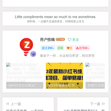
Little compliments mean so much to me sometimes.
有时候，一点微不足道的肯定，对我却意义非凡
用户投稿
关注
2.9W+
0
3
876W+
像孩子一样，永远相信希望，相信梦想
闹钟托管自动播放广告，单机5-10，无需人工操作
2023年最新小红书成人电商项目，简单易操作【详细教程】
上一篇
下一篇
抖音起千粉号，一天200
小红书膨胀壁纸新玩法，前