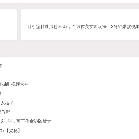
日引流精准男粉200+，全方位美女新玩法，2分钟爆款视频
作
零基础到视频大神
！！
的太猛了
操教程
利5张，可工作室矩阵放大
0+【揭秘】