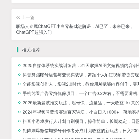
上一篇
职场人专属ChatGPT小白零基础进阶课，AI已至，未来已来，
ChatGPT超强入门
相关推荐
2025自媒体系统实战训练营，21天掌握AI图文短视频内容创
抖音舞蹈账号运营与变现实战课，舞蹈个人ip短视频带货变现
全能影视创作人，影视2.0时代，教你用AI赋能内容创作，​
手机纯看广告零撸低保项目，一个广告0.2左右，不需要养机
2025最新曼波推文玩法，起号快，流量猛，一天收益1k+真
2024年视频号蓝海赛道百家讲坛，小白日入1000+，落地实
抖音小游戏发行人计划自刷项目，操作简单，长期稳定，日盈
矩阵刷爆微信蝴蝶号创作者分成计划收益的新玩法，日入200