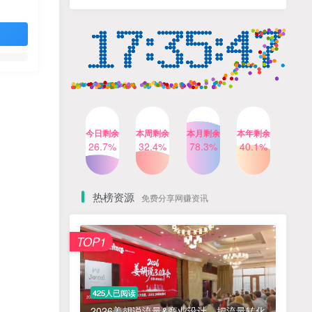
人出镜，不需要拍摄【更新
4个月前
424人已阅读
26年3月】
小红书笔记带货课，流量电
TOP4
商新机会，抓住小红书的流
量红利(更新26年2月)
5个月前
419人已阅读
公众号流量主之星座盘点赛
TOP5
道，起号快+流量稳，流程简
单，适合新手操作
3个月前
417人已阅读
今日剩余
本周剩余
本月剩余
本年剩余
AI商业编程智能体开发课：
26.7%
32.4%
78.3%
40.1%
TOP6
掌握LangChain+LangGraph
构建多智能体协同架构的核
4个月前
417人已阅读
心能力
热榜资源
免费分享网赚资讯
免费项目
TOP1
? 零加盟费｜红颜搭全国城市代理商招募正式启动！
1
淘宝天猫盈利突破特训营25年12月线下课，系统性的深度剖析电商企业经营之道，打造电商标准化运营体系
2
425人已阅读
抓亚马逊漏洞，免去店铺月租，一个流量大竞争小，让你有机会成大卖的赛道
3
2026姜胡说流量&商业设计，把流量转化