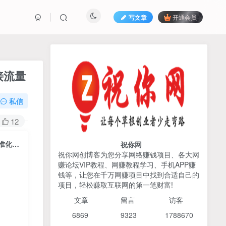
写文章
开通会员
热榜资源
免费分享网赚资讯
接流量
TOP1
私信
425人已阅读
12
2026姜胡说流量&商业设计，把流量转化
为留量，设计自己的商业模...
健身行业抖音同城短视频直播课，通过抖音低成本获客提升业绩，门店标准化流程承接流量
祝你网
祝你网创博客为您分享网络赚钱项目、各大网
赚论坛VIP教程、网赚教程学习、手机APP赚
AI编程出海实战课：10分钟
TOP2
钱等，让您在千万网赚项目中找到合适自己的
速建AI网站+支付登陆对接，
项目，轻松赚取互联网的第一笔财富!
掌握出海全流程
6个月前
425人已阅读
文章
留言 访客
宝子哥头部团队短视频带
TOP3
6869 9
323 1
788670
货，以混剪为主，不需要真