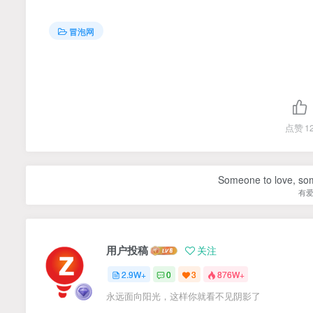
冒泡网
点赞
1
Someone to love, som
有
用户投稿
关注
2.9W+
0
3
876W+
永远面向阳光，这样你就看不见阴影了