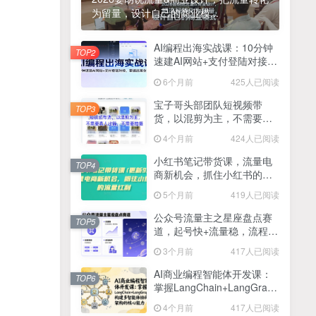
为留量，设计自己的商业模...
2025最新零撸项目，一部手机就可以操作，20秒一单，零投入纯薅羊毛，无门槛，一天200+【揭秘】
4
线上陪伴项目玩法，聊聊天就有收益的项目，一个月收益5000+
AI编程出海实战课：10分钟
5
TOP2
速建AI网站+支付登陆对接，
全网首发！答案之书网页版，全新玩法，搭配文档和网页，日入1k+零门槛小白首选副业
掌握出海全流程
6
6个月前
425人已阅读
25年7月小红书女粉新玩法，公域转私域变现，日轻松变现2张+，5分钟简单复制好上手
7
宝子哥头部团队短视频带
TOP3
货，以混剪为主，不需要真
情趣内衣暴利玩法，冷门赛道，日入1k+
8
人出镜，不需要拍摄【更新
4个月前
424人已阅读
26年3月】
在家就能做的项目，一天轻松300+，操作简单上手快
9
小红书笔记带货课，流量电
TOP4
商新机会，抓住小红书的流
2025年百家号AI图文掘金，手机操作单号月入4-5位数，低门槛【附指令+工具】
10
量红利(更新26年2月)
5个月前
419人已阅读
抖音情感文案项目玩法，单月涨粉3000+，新手小白也能做
11
公众号流量主之星座盘点赛
TOP5
道，起号快+流量稳，流程简
单，适合新手操作
3个月前
417人已阅读
AI商业编程智能体开发课：
TOP6
掌握LangChain+LangGraph
构建多智能体协同架构的核
4个月前
417人已阅读
心能力