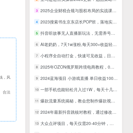
2025企业财税合规与股权布局的实战课程：财税合规与股权高效治理方案
3
2023搜索书生京东店长POP班，落地实操超级课程体系，京东店长两大打法体系，正规军打法&非正规军
4
抖音听故事无人直播新玩法，无需养号、适合新手小白去操作
5
AI老奶奶，7天1w涨粉,每天300+收益轻松到手
6
小程序全自动打金，快速可见收益，日入5张+长期稳定靠谱，操作简单
7
2025年OZON俄罗斯跨境电商教程，0基础掘金俄罗斯
8
钱，风
2024蓝海项目 小游戏直播 单日收益10000+，月入35W,小白当天上手
9
一部手机也能轻松月入过1W，每天十几分钟就够了，保底日入500+，副业必做【揭秘】
10
、合法
爆款流量系统揭秘，教会您制作爆款视频，轻松实现稳定收入【原创双语字幕】
11
2024年最新抖音跳核对教程，通过修改序列号模拟新机环境
12
大众点评项目，每天仅需20-40分钟，跟着教程实操，就能轻松开启月入1W+賺钱之路
13