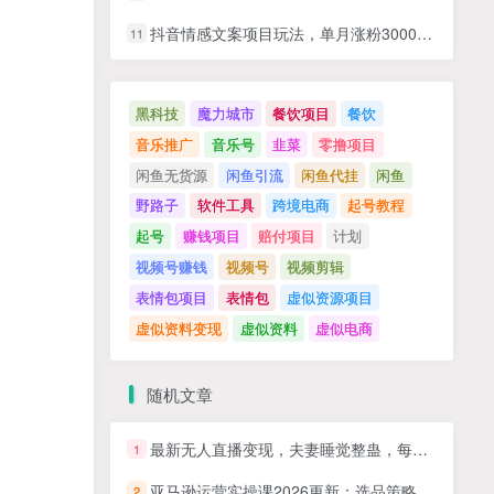
抖音情感文案项目玩法，单月涨粉3000+，新手小白也能做
11
黑科技
魔力城市
餐饮项目
餐饮
音乐推广
音乐号
韭菜
零撸项目
闲鱼无货源
闲鱼引流
闲鱼代挂
闲鱼
野路子
软件工具
跨境电商
起号教程
起号
赚钱项目
赔付项目
计划
视频号赚钱
视频号
视频剪辑
表情包项目
表情包
虚似资源项目
虚似资料变现
虚似资料
虚似电商
随机文章
最新无人直播变现，夫妻睡觉整蛊，每天躺赚500+【揭秘】
1
亚马逊运营实操课2026更新：选品策略+广告打法+大促优化，从新品推广到旺季爆单全链路
2