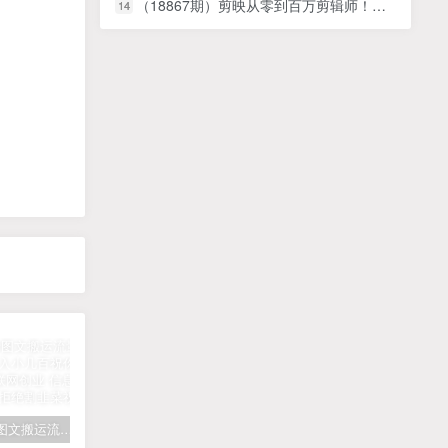
（18867期）剪映从零到百万剪辑师！音效卡点+AI旁白+变速情绪，Deepseek+剪映口播全链路，剪辑效率翻3倍
14
拆解抖音图文搬运流量掘金，可日入小几百
快手星火计划项目玩法，零门槛，单视频收益5000+，保姆级教程
汽水音乐听歌每天变现100+思路，第一时间入局抓住风口，玩法无私分享与你！