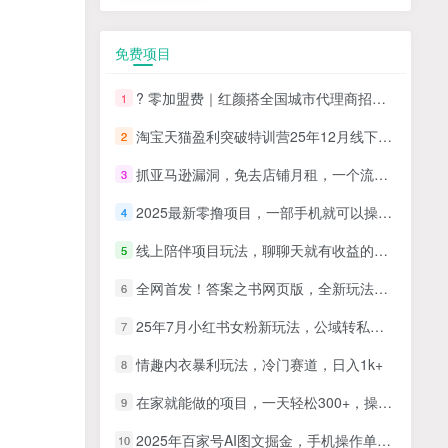
免费项目
? 零加盟费｜红颜搭全国城市代理商招募正式启动！
1
淘宝天猫盈利突破特训营25年12月线下课，系统性的深度剖析电商企业经营之道，打造电商标准化运营体系
2
抓亚马逊漏洞，免去店铺月租，一个流量大竞争小，让你有机会成大卖的赛道
3
2025最新零撸项目，一部手机就可以操作，20秒一单，零投入纯薅羊毛，无门槛，一天200+【揭秘】
4
线上陪伴项目玩法，聊聊天就有收益的项目，一个月收益5000+
5
全网首发！答案之书网页版，全新玩法，搭配文档和网页，日入1k+零门槛小白首选副业
6
25年7月小红书女粉新玩法，公域转私域变现，日轻松变现2张+，5分钟简单复制好上手
7
情趣内衣暴利玩法，冷门赛道，日入1k+
8
在家就能做的项目，一天轻松300+，操作简单上手快
9
2025年百家号AI图文掘金，手机操作单号月入4-5位数，低门槛【附指令+工具】
10