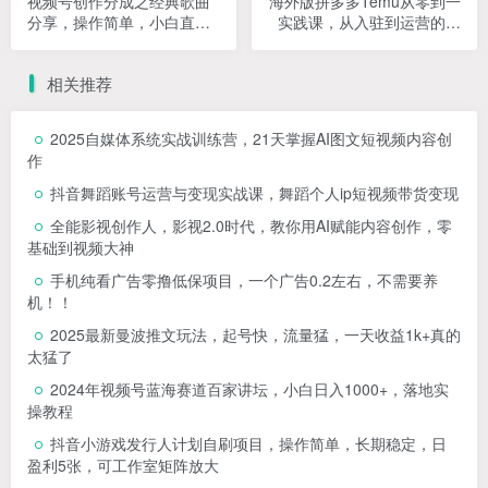
视频号创作分成之经典歌曲
海外版拼多多Temu从零到一
分享，操作简单，小白直接
实践课，从入驻到运营的最
上手操作日入200【揭秘】
全教程
相关推荐
2025自媒体系统实战训练营，21天掌握AI图文短视频内容创
作
抖音舞蹈账号运营与变现实战课，舞蹈个人ip短视频带货变现
全能影视创作人，影视2.0时代，教你用AI赋能内容创作，​零
基础到视频大神
手机纯看广告零撸低保项目，一个广告0.2左右，不需要养
机！！
2025最新曼波推文玩法，起号快，流量猛，一天收益1k+真的
太猛了
2024年视频号蓝海赛道百家讲坛，小白日入1000+，落地实
操教程
抖音小游戏发行人计划自刷项目，操作简单，长期稳定，日
盈利5张，可工作室矩阵放大