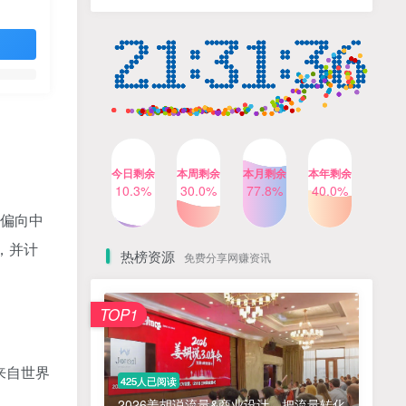
人出镜，不需要拍摄【更新
4个月前
424人已阅读
26年3月】
小红书笔记带货课，流量电
TOP4
商新机会，抓住小红书的流
量红利(更新26年2月)
5个月前
419人已阅读
公众号流量主之星座盘点赛
TOP5
道，起号快+流量稳，流程简
单，适合新手操作
3个月前
417人已阅读
今日剩余
本周剩余
本月剩余
本年剩余
AI商业编程智能体开发课：
10.3%
30.0%
77.8%
40.0%
TOP6
掌握LangChain+LangGraph
位偏向中
构建多智能体协同架构的核
4个月前
417人已阅读
心能力
，并计
热榜资源
免费分享网赚资讯
免费项目
TOP1
? 零加盟费｜红颜搭全国城市代理商招募正式启动！
1
淘宝天猫盈利突破特训营25年12月线下课，系统性的深度剖析电商企业经营之道，打造电商标准化运营体系
2
来自世界
425人已阅读
抓亚马逊漏洞，免去店铺月租，一个流量大竞争小，让你有机会成大卖的赛道
3
2026姜胡说流量&商业设计，把流量转化