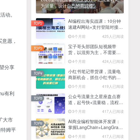
为留量，设计自己的商业模...
2025最新零撸项目，一部手机就可以操作，20秒一单，零投入纯薅羊毛，无门槛，一天200+【揭秘】
4
惠活动。
线上陪伴项目玩法，聊聊天就有收益的项目，一个月收益5000+
AI编程出海实战课：10分钟
5
TOP2
速建AI网站+支付登陆对接，
全网首发！答案之书网页版，全新玩法，搭配文档和网页，日入1k+零门槛小白首选副业
掌握出海全流程
6
6个月前
425人已阅读
买意愿，
25年7月小红书女粉新玩法，公域转私域变现，日轻松变现2张+，5分钟简单复制好上手
7
宝子哥头部团队短视频带
TOP3
货，以混剪为主，不需要真
情趣内衣暴利玩法，冷门赛道，日入1k+
8
人出镜，不需要拍摄【更新
4个月前
424人已阅读
26年3月】
有望分享
在家就能做的项目，一天轻松300+，操作简单上手快
9
小红书笔记带货课，流量电
TOP4
商新机会，抓住小红书的流
2025年百家号AI图文掘金，手机操作单号月入4-5位数，低门槛【附指令+工具】
10
量红利(更新26年2月)
5个月前
419人已阅读
抖音情感文案项目玩法，单月涨粉3000+，新手小白也能做
11
mu有利
公众号流量主之星座盘点赛
TOP5
道，起号快+流量稳，流程简
单，适合新手操作
3个月前
417人已阅读
扩大市
AI商业编程智能体开发课：
TOP6
掌握LangChain+LangGraph
随特姆平
构建多智能体协同架构的核
4个月前
417人已阅读
心能力