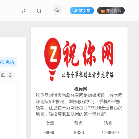
写文章
开通会员
热榜资源
免费分享网赚资讯
TOP1
私信
425人已阅读
12
2026姜胡说流量&商业设计，把流量转化
为留量，设计自己的商业模...
祝你网
祝你网创博客为您分享网络赚钱项目、各大网
赚论坛VIP教程、网赚教程学习、手机APP赚
AI编程出海实战课：10分钟
TOP2
钱等，让您在千万网赚项目中找到合适自己的
速建AI网站+支付登陆对接，
项目，轻松赚取互联网的第一笔财富!
掌握出海全流程
6个月前
425人已阅读
文章
留言 访客
宝子哥头部团队短视频带
TOP3
6869 9
323 1
788670
货，以混剪为主，不需要真