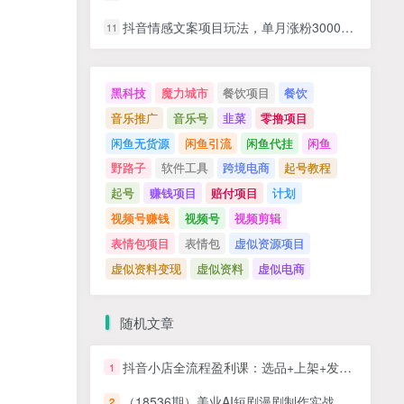
抖音情感文案项目玩法，单月涨粉3000+，新手小白也能做
11
黑科技
魔力城市
餐饮项目
餐饮
音乐推广
音乐号
韭菜
零撸项目
闲鱼无货源
闲鱼引流
闲鱼代挂
闲鱼
野路子
软件工具
跨境电商
起号教程
起号
赚钱项目
赔付项目
计划
视频号赚钱
视频号
视频剪辑
表情包项目
表情包
虚似资源项目
虚似资料变现
虚似资料
虚似电商
随机文章
抖音小店全流程盈利课：选品+上架+发货+流量全环节拆解，单店利润破3万
1
（18536期）美业AI短剧漫剧制作实战课：生图技巧+对话生成+视频合成，赋能实体门店线上获客
2