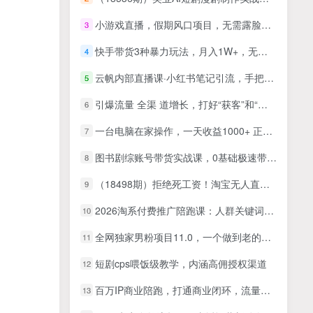
小游戏直播，假期风口项目，无需露脸，小白每天三小时，到账3000+
3
快手带货3种暴力玩法，月入1W+，无需直播、无需囤货、无需拉人推广，适合普通人副业项目
4
云帆内部直播课·小红书笔记引流，手把手从0-1全流程
5
引爆流量 全渠 道增长，打好“获客”和“增长”的组合拳-26节
6
一台电脑在家操作，一天收益1000+ 正规项目，懒人勿扰
7
图书剧综账号带货实战课，0基础极速带货，从0到1搭建一个图书剧综账号
8
（18498期）拒绝死工资！淘宝无人直播，让你睡觉都在进账
9
2026淘系付费推广陪跑课：人群关键词全站计划搭建，爆款单品全链路投放诊断教学
10
全网独家男粉项目11.0，一个做到老的项目，完整SOP·视频到变现·傻瓜式操作
11
短剧cps喂饭级教学，内涵高佣授权渠道
12
百万IP商业陪跑，打通商业闭环，流量业绩倍增
13