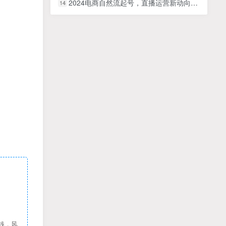
2024电商自然流起号，​直播运营新动向，实战自然流正价起号
14
钱，风