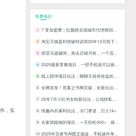
免费项目
? 零加盟费｜红颜搭全国城市代理商招募正式启动！
1
淘宝天猫盈利突破特训营25年12月线下课，系统性的深度剖析电商企业经营之道，打造电商标准化运营体系
2
抓亚马逊漏洞，免去店铺月租，一个流量大竞争小，让你有机会成大卖的赛道
3
2025最新零撸项目，一部手机就可以操作，20秒一单，零投入纯薅羊毛，无门槛，一天200+【揭秘】
4
线上陪伴项目玩法，聊聊天就有收益的项目，一个月收益5000+
5
全网首发！答案之书网页版，全新玩法，搭配文档和网页，日入1k+零门槛小白首选副业
6
25年7月小红书女粉新玩法，公域转私域变现，日轻松变现2张+，5分钟简单复制好上手
7
合作，实
情趣内衣暴利玩法，冷门赛道，日入1k+
8
在家就能做的项目，一天轻松300+，操作简单上手快
9
2025年百家号AI图文掘金，手机操作单号月入4-5位数，低门槛【附指令+工具】
10