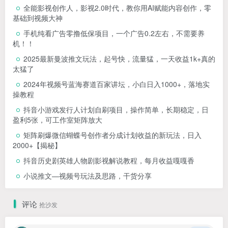
全能影视创作人，影视2.0时代，教你用AI赋能内容创作，​零
基础到视频大神
手机纯看广告零撸低保项目，一个广告0.2左右，不需要养
机！！
2025最新曼波推文玩法，起号快，流量猛，一天收益1k+真的
太猛了
2024年视频号蓝海赛道百家讲坛，小白日入1000+，落地实
操教程
抖音小游戏发行人计划自刷项目，操作简单，长期稳定，日
盈利5张，可工作室矩阵放大
矩阵刷爆微信蝴蝶号创作者分成计划收益的新玩法，日入
2000+【揭秘】
抖音历史剧英雄人物剧影视解说教程，每月收益嘎嘎香
小说推文—视频号玩法及思路，干货分享
评论
抢沙发