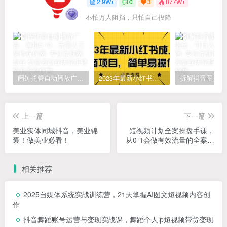
2.9W+
0
3
877W+
不怕万人阻挡，只怕自己投降
闹钟托管自动播放广告，单机5-10，无需人工操作
2023年最新小红书成人电商项目，简单易操作【详细教程】
上一篇
下一篇
美业实体同城抖音，美业锦
短视频计划全案操盘手课，
囊！做美业必看！
从0-1会做有效流量的全案操
盘手
相关推荐
2025自媒体系统实战训练营，21天掌握AI图文短视频内容创
作
抖音舞蹈账号运营与变现实战课，舞蹈个人ip短视频带货变现