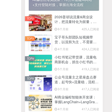
+支付登陆对接，掌握出海全流程
2025最新零撸项目，一部手机就可以操作，20秒一单，零投入纯薅羊毛，无门槛，一天200+【揭秘】
4
线上陪伴项目玩法，聊聊天就有收益的项目，一个月收益5000+
2026姜胡说流量&商业设
5
TOP2
计，把流量转化为留量，设
全网首发！答案之书网页版，全新玩法，搭配文档和网页，日入1k+零门槛小白首选副业
计自己的商业模式
6
6个月前
425人已阅读
25年7月小红书女粉新玩法，公域转私域变现，日轻松变现2张+，5分钟简单复制好上手
7
宝子哥头部团队短视频带
TOP3
货，以混剪为主，不需要真
情趣内衣暴利玩法，冷门赛道，日入1k+
8
人出镜，不需要拍摄【更新
4个月前
424人已阅读
26年3月】
在家就能做的项目，一天轻松300+，操作简单上手快
9
小红书笔记带货课，流量电
TOP4
商新机会，抓住小红书的流
2025年百家号AI图文掘金，手机操作单号月入4-5位数，低门槛【附指令+工具】
10
量红利(更新26年2月)
5个月前
419人已阅读
抖音情感文案项目玩法，单月涨粉3000+，新手小白也能做
11
公众号流量主之星座盘点赛
TOP5
道，起号快+流量稳，流程简
单，适合新手操作
3个月前
417人已阅读
AI商业编程智能体开发课：
TOP6
掌握LangChain+LangGraph
构建多智能体协同架构的核
4个月前
417人已阅读
心能力