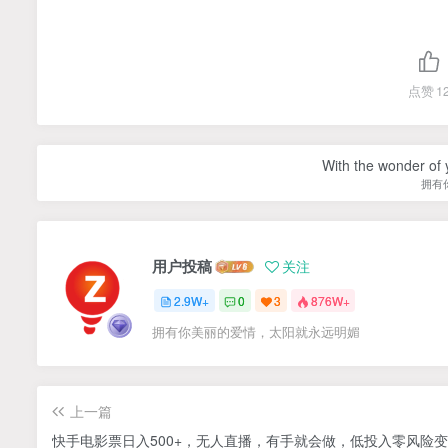
点赞
1
With the wonder of 
拥有
用户投稿
关注
2.9W+
0
3
876W+
拥有你美丽的爱情，太阳就永远明媚
上一篇
快手电影票日入500+，无人直播，有手就会做，低投入零风险