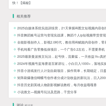
快！【揭秘】
相关推荐
2025自媒体系统实战训练营，21天掌握AI图文短视频内容创
抖音舞蹈账号运营与变现实战课，舞蹈个人ip短视频带货变现
全能影视创作人，影视2.0时代，教你用AI赋能内容创作，​
手机纯看广告零撸低保项目，一个广告0.2左右，不需要养机
2025最新曼波推文玩法，起号快，流量猛，一天收益1k+真
2024年视频号蓝海赛道百家讲坛，小白日入1000+，落地实
抖音小游戏发行人计划自刷项目，操作简单，长期稳定，日盈
矩阵刷爆微信蝴蝶号创作者分成计划收益的新玩法，日入200
抖音历史剧英雄人物剧影视解说教程，每月收益嘎嘎香
小说推文—视频号玩法及思路，干货分享
评论
抢沙发