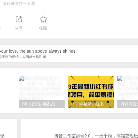
喜欢就支持一下吧
2
分享
收藏
your love, the sun above always shines.
你美丽的爱情，太阳就永远明媚
闹钟托管自动播放广告，单机5-10，无需人工操作
2023年最新小红书成人电商项目，简单易操作【详细教程】
变现
抖音工作室起号2.0，一天千粉，高端变现