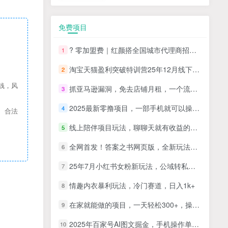
免费项目
? 零加盟费｜红颜搭全国城市代理商招募正式启动！
1
淘宝天猫盈利突破特训营25年12月线下课，系统性的深度剖析电商企业经营之道，打造电商标准化运营体系
2
钱，风
抓亚马逊漏洞，免去店铺月租，一个流量大竞争小，让你有机会成大卖的赛道
3
2025最新零撸项目，一部手机就可以操作，20秒一单，零投入纯薅羊毛，无门槛，一天200+【揭秘】
4
、合法
线上陪伴项目玩法，聊聊天就有收益的项目，一个月收益5000+
5
全网首发！答案之书网页版，全新玩法，搭配文档和网页，日入1k+零门槛小白首选副业
6
25年7月小红书女粉新玩法，公域转私域变现，日轻松变现2张+，5分钟简单复制好上手
7
情趣内衣暴利玩法，冷门赛道，日入1k+
8
在家就能做的项目，一天轻松300+，操作简单上手快
9
2025年百家号AI图文掘金，手机操作单号月入4-5位数，低门槛【附指令+工具】
10