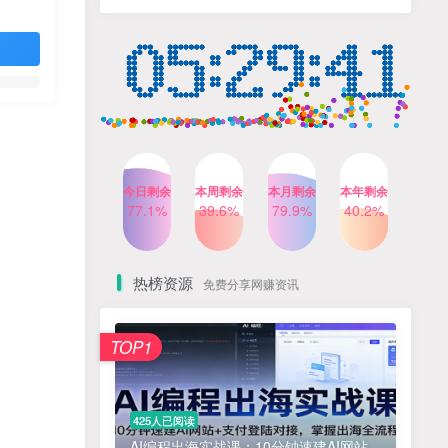
人出镜，不需要拍摄【更新
4个月前
424人已阅读
26年3月】
小红书笔记带货课，流量电
TOP4
商新机会，抓住小红书的流
量红利(更新26年2月)
5个月前
419人已阅读
公众号流量主之星座盘点赛
TOP5
道，起号快+流量稳，流程简
单，适合新手操作
3个月前
417人已阅读
今日剩余
本周剩余
本月剩余
本年剩余
AI商业编程智能体开发课：
77.1%
39.6%
79.9%
40.2%
TOP6
掌握LangChain+LangGraph
构建多智能体协同架构的核
4个月前
417人已阅读
心能力
热榜资源
免费分享网赚资讯
免费项目
TOP1
? 零加盟费｜红颜搭全国城市代理商招募正式启动！
1
淘宝天猫盈利突破特训营25年12月线下课，系统性的深度剖析电商企业经营之道，打造电商标准化运营体系
2
425人已阅读
抓亚马逊漏洞，免去店铺月租，一个流量大竞争小，让你有机会成大卖的赛道
3
AI编程出海实战课：10分钟速建AI网站