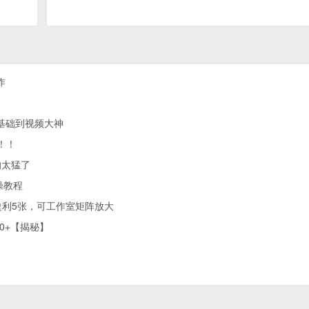
作
零基础到视频大神
！！
的太猛了
操教程
利5张，可工作室矩阵放大
0+【揭秘】