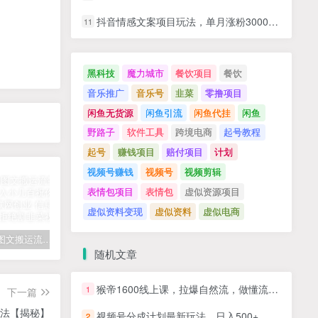
抖音情感文案项目玩法，单月涨粉3000+，新手小白也能做
11
黑科技
魔力城市
餐饮项目
餐饮
音乐推广
音乐号
韭菜
零撸项目
闲鱼无货源
闲鱼引流
闲鱼代挂
闲鱼
野路子
软件工具
跨境电商
起号教程
起号
赚钱项目
赔付项目
计划
视频号赚钱
视频号
视频剪辑
表情包项目
表情包
虚似资源项目
虚似资料变现
虚似资料
虚似电商
拆解抖音图文搬运流量掘金，可日入小几百
快手星火计划项目玩法，零门槛，单视频收益5000+，保姆级教程
汽水音乐听歌每天变现100+思路，第一时间入局抓住风口，玩法无私分享与你！
随机文章
猴帝1600线上课，拉爆自然流，做懂流量的主播，新规政策下，自然流破圈攻略【更新12月】
1
下一篇
玩法【揭秘】
视频号分成计划最新玩法，日入500+，年末最后的冲刺
2