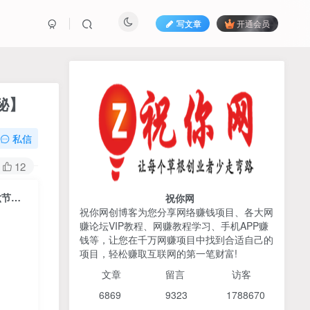
写文章
开通会员
热榜资源
免费分享网赚资讯
秘】
TOP1
私信
425人已阅读
12
AI编程出海实战课：10分钟速建AI网站
+支付登陆对接，掌握出海全流程
聊天项目最新玩法，每天20分钟，月入6200＋，附详细实操流程解析（六节课）【揭秘】
祝你网
祝你网创博客为您分享网络赚钱项目、各大网
赚论坛VIP教程、网赚教程学习、手机APP赚
2026姜胡说流量&商业设
TOP2
钱等，让您在千万网赚项目中找到合适自己的
计，把流量转化为留量，设
项目，轻松赚取互联网的第一笔财富!
计自己的商业模式
6个月前
425人已阅读
文章
留言 访客
宝子哥头部团队短视频带
TOP3
6869 9
323 1
788670
货，以混剪为主，不需要真