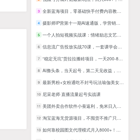
全新蓝海项目，零基础快手付费内容教学，小白也可以操作
3
摄影师IP营第十一期Al速通版，学营销思维+打造个人品牌
4
一个人拍短视频实战课：情绪励志文艺旅行多题材×五大景别×黄金构图×八大运镜，从拍摄到成片高效创作
5
信息流广告投放实战70课，一套课学会信息流广告投放，迄今为止，最系统化教程
6
“稳定无坑”货拉拉搬砖项目，一天200-800，某工作室收费5980
7
AI撸头条，当天起号，第二天见收益，日入2000+
8
最新男粉+女粉通吃不封号玩法瑜伽美女掘金，日入2500+
9
尼采老师·直播流量起号实战课
10
美团外卖合作软件小蚕返利，免米日入60＋，有苹果手机，电脑就可以做！
11
淘宝蓝海无货源项目，不囤货不推广只做冷门高利润代发，花一半时间赚10倍钱
12
如何靠校园图文代理模式月入8000+！详细剖析及实战教学！
13