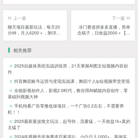
闹钟托管自动播放广告，单机5-10，无需人工操作
2023年最新小红书成人电商项目，简单易操作【详细教程】
上一篇
下一篇
聊天项目最新玩法，每天20
冷门赛道拼多多直播，简单
分钟，月入6200＋，附详细
念稿子，日收益2000＋【揭
实操流程解析（六节课）
秘】
【揭秘】
相关推荐
2025自媒体系统实战训练营，21天掌握AI图文短视频内容创
作
抖音舞蹈账号运营与变现实战课，舞蹈个人ip短视频带货变现
全能影视创作人，影视2.0时代，教你用AI赋能内容创作，​零
基础到视频大神
手机纯看广告零撸低保项目，一个广告0.2左右，不需要养
机！！
2025最新曼波推文玩法，起号快，流量猛，一天收益1k+真的
太猛了