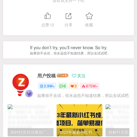
喜欢就支持一下吧
点赞
12
分享
收藏
There's only one corner of the universe you can be sure of
improving, and that's your own self.
这个宇宙中只有一个角落你肯定可以改进，那就是你自己
用户投稿
关注
2.9W+
0
3
875W+
你必须十分努力，才能看上去毫不费劲