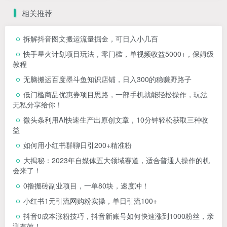
相关推荐
拆解抖音图文搬运流量掘金，可日入小几百
快手星火计划项目玩法，零门槛，单视频收益5000+，保姆级
教程
无脑搬运百度墨斗鱼知识店铺，日入300的稳赚野路子
低门槛商品优惠券项目思路，一部手机就能轻松操作，玩法
无私分享给你！
微头条利用AI快速生产出原创文章，10分钟轻松获取三种收
益
如何用小红书群聊日引200+精准粉
大揭秘：2023年自媒体五大领域赛道，适合普通人操作的机
会来了！
0撸搬砖副业项目，一单80块，速度冲！
小红书1元引流网购粉实操，单日引流100+
抖音0成本涨粉技巧，抖音新账号如何快速涨到1000粉丝，亲
测有效！