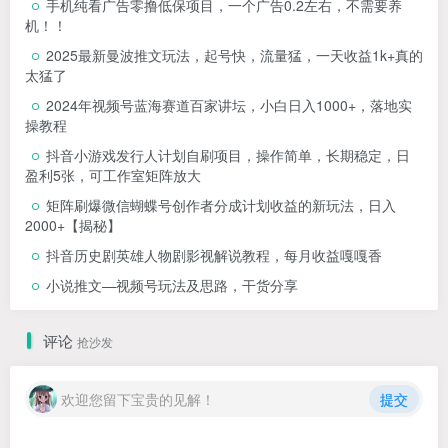
手机纯看广告零撸低保项目，一个广告0.2左右，不需要养
机！！
2025最新曼波推文玩法，起号快，流量猛，一天收益1k+真的
太猛了
2024年视频号蓝海赛道百家讲坛，小白日入1000+，落地实
操教程
抖音小游戏发行人计划自刷项目，操作简单，长期稳定，日
盈利5张，可工作室矩阵放大
矩阵刷爆微信蝴蝶号创作者分成计划收益的新玩法，日入
2000+【揭秘】
抖音历史剧英雄人物剧影视解说教程，每月收益嘎嘎香
小说推文—视频号玩法及思路，干货分享
评论
抢沙发
欢迎您留下宝贵的见解！
提交