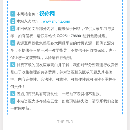
祝你网
1
本网站名称：
2
本站永久网址：
www.zhuniz.com
3
本网站的文章部分内容可能来源于网络，仅供大家学习与参
考，如有侵权，请联系站长 QQ
2511786901
进行删除处理。
4
资源宝库仅收集整理各大网赚平台的付费资源，提供资源分
享，不提供任何的一对一教学指导，不提供任何收益保障，也不
保证您一定能赚钱，风险请自行甄别。
5
付费下载的朋友应该明白并了解，我们对部分资源进行收费仅
是出于收集整理的劳务费用，并对资源相关版权问题及其准确
性、内容完整性、合法性、可靠性、可操作性或可用性不承担任
何责任！
6
因虚拟商品具有可复制性，一经拍下发货概不退款。
7
本站资源大多存储在云盘，如发现链接失效，请联系我们会第
一时间更新。
THE END