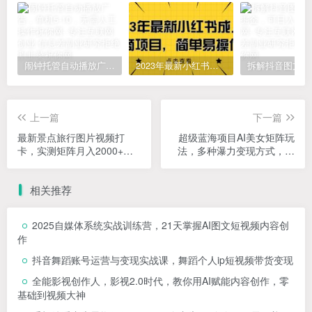
闹钟托管自动播放广告，单机5-10，无需人工操作
2023年最新小红书成人电商项目，简单易操作【详细教程】
上一篇
下一篇
最新景点旅行图片视频打
超级蓝海项目AI美女矩阵玩
卡，实测矩阵月入2000+，
法，多种瀑力变现方式，轻
新手可做【揭秘】
松做矩阵，月收入至少
15000+【揭秘】
相关推荐
2025自媒体系统实战训练营，21天掌握AI图文短视频内容创
作
抖音舞蹈账号运营与变现实战课，舞蹈个人ip短视频带货变现
全能影视创作人，影视2.0时代，教你用AI赋能内容创作，​零
基础到视频大神