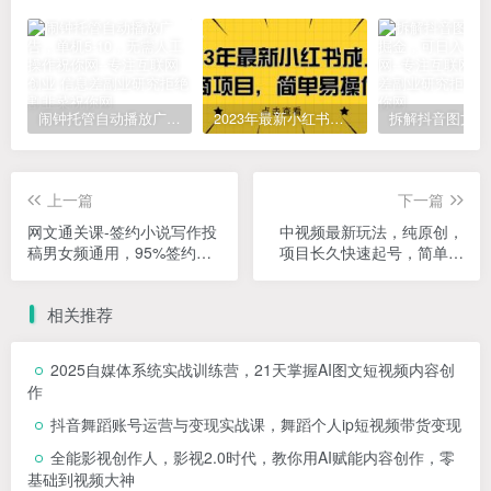
闹钟托管自动播放广告，单机5-10，无需人工操作
2023年最新小红书成人电商项目，简单易操作【详细教程】
上一篇
下一篇
网文通关课-签约小说写作投
中视频最新玩法，纯原创，
稿男女频通用，95%签约过
项目长久快速起号，简单上
稿率，系统写作投稿学习
手，全职保底月入过W【揭
秘】
相关推荐
2025自媒体系统实战训练营，21天掌握AI图文短视频内容创
作
抖音舞蹈账号运营与变现实战课，舞蹈个人ip短视频带货变现
全能影视创作人，影视2.0时代，教你用AI赋能内容创作，​零
基础到视频大神