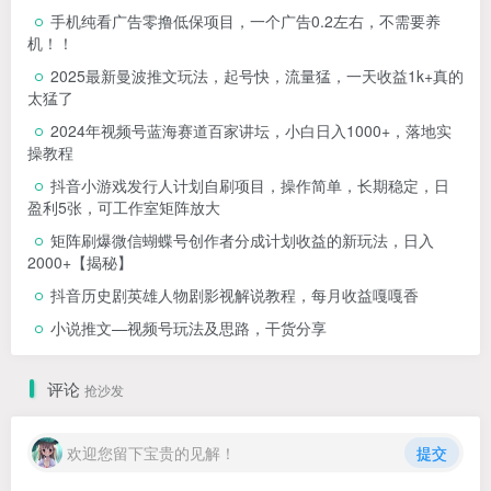
手机纯看广告零撸低保项目，一个广告0.2左右，不需要养
机！！
2025最新曼波推文玩法，起号快，流量猛，一天收益1k+真的
太猛了
2024年视频号蓝海赛道百家讲坛，小白日入1000+，落地实
操教程
抖音小游戏发行人计划自刷项目，操作简单，长期稳定，日
盈利5张，可工作室矩阵放大
矩阵刷爆微信蝴蝶号创作者分成计划收益的新玩法，日入
2000+【揭秘】
抖音历史剧英雄人物剧影视解说教程，每月收益嘎嘎香
小说推文—视频号玩法及思路，干货分享
评论
抢沙发
欢迎您留下宝贵的见解！
提交