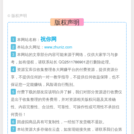
©
版权声明
版权声明
祝你网
1
本网站名称：
2
本站永久网址：
www.zhuniz.com
3
本网站的文章部分内容可能来源于网络，仅供大家学习与参
考，如有侵权，请联系站长 QQ
2511786901
进行删除处理。
4
资源宝库仅收集整理各大网赚平台的付费资源，提供资源分
享，不提供任何的一对一教学指导，不提供任何收益保障，也不
保证您一定能赚钱，风险请自行甄别。
5
付费下载的朋友应该明白并了解，我们对部分资源进行收费仅
是出于收集整理的劳务费用，并对资源相关版权问题及其准确
性、内容完整性、合法性、可靠性、可操作性或可用性不承担任
何责任！
6
因虚拟商品具有可复制性，一经拍下发货概不退款。
7
本站资源大多存储在云盘，如发现链接失效，请联系我们会第