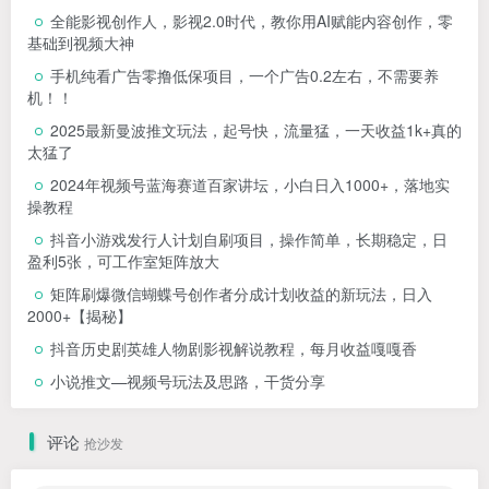
全能影视创作人，影视2.0时代，教你用AI赋能内容创作，​零
基础到视频大神
手机纯看广告零撸低保项目，一个广告0.2左右，不需要养
机！！
2025最新曼波推文玩法，起号快，流量猛，一天收益1k+真的
太猛了
2024年视频号蓝海赛道百家讲坛，小白日入1000+，落地实
操教程
抖音小游戏发行人计划自刷项目，操作简单，长期稳定，日
盈利5张，可工作室矩阵放大
矩阵刷爆微信蝴蝶号创作者分成计划收益的新玩法，日入
2000+【揭秘】
抖音历史剧英雄人物剧影视解说教程，每月收益嘎嘎香
小说推文—视频号玩法及思路，干货分享
评论
抢沙发