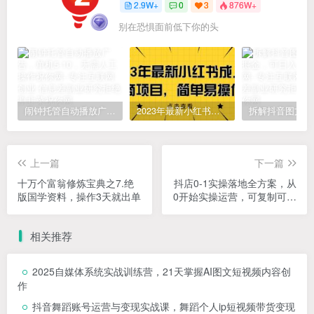
2.9W+
0
3
876W+
别在恐惧面前低下你的头
闹钟托管自动播放广告，单机5-10，无需人工操作
2023年最新小红书成人电商项目，简单易操作【详细教程】
上一篇
下一篇
十万个富翁修炼宝典之7.绝
抖店0-1实操落地全方案，从
版国学资料，操作3天就出单
0开始实操运营，可复制可落
地的方法论
相关推荐
2025自媒体系统实战训练营，21天掌握AI图文短视频内容创
作
抖音舞蹈账号运营与变现实战课，舞蹈个人ip短视频带货变现