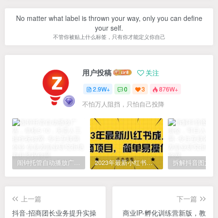
No matter what label is thrown your way, only you can define
your self.
不管你被贴上什么标签，只有你才能定义你自己
用户投稿
关注
2.9W+
0
3
876W+
不怕万人阻挡，只怕自己投降
闹钟托管自动播放广告，单机5-10，无需人工操作
2023年最新小红书成人电商项目，简单易操作【详细教程】
上一篇
下一篇
抖音-招商团长业务提升实操
商业IP-孵化训练营新版，教