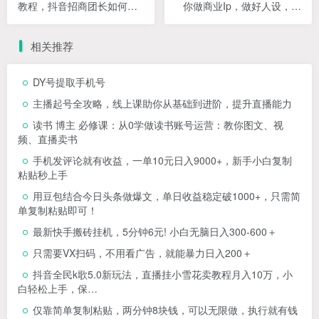
教程，抖音招商团长如何实
你做商业Ip，做好人设，流
现躺赚（38节）
量搞好钱
相关推荐
DY号提取手机号
主播起号全攻略，线上课助你从基础到进阶，提升直播能力
读书 博主 必修课：从0学做读书账号运营：教你图文、视
频、直播卖书
手机发评论就有收益，一单10元日入9000+，新手小白复制
粘贴秒上手
用豆包结合今日头条做爆文，单日收益稳定破1000+，只需简
单复制粘贴即可！
最新快手搬砖挂机，5分钟6元! 小白无脑日入300-600＋
只需要VX扫码，不用看广告，就能暴力日入200＋
抖音全民k歌5.0新玩法，直播挂小雪花卖教程月入10万，小
白轻松上手，保…
仅靠简单复制粘贴，两分钟8块钱，可以无限做，执行就有钱