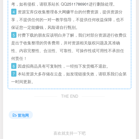
考，如有侵权，请联系站长 QQ
2511786901
进行删除处理。
4
资源宝库仅收集整理各大网赚平台的付费资源，提供资源分
享，不提供任何的一对一教学指导，不提供任何收益保障，也不
保证您一定能赚钱，风险请自行甄别。
5
付费下载的朋友应该明白并了解，我们对部分资源进行收费仅
是出于收集整理的劳务费用，并对资源相关版权问题及其准确
性、内容完整性、合法性、可靠性、可操作性或可用性不承担任
何责任！
6
因虚拟商品具有可复制性，一经拍下发货概不退款。
7
本站资源大多存储在云盘，如发现链接失效，请联系我们会第
一时间更新。
THE END
冒泡网
喜欢就支持一下吧