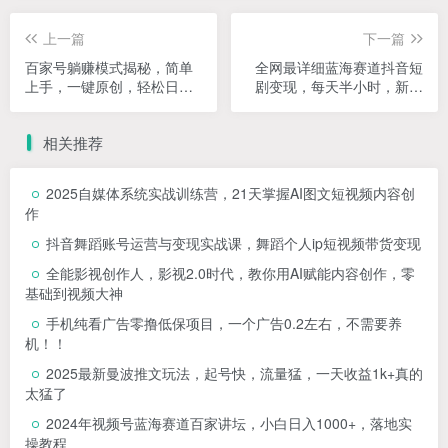
上一篇
下一篇
百家号躺赚模式揭秘，简单
全网最详细蓝海赛道抖音短
上手，一键原创，轻松日入
剧变现，每天半小时，新手
300+【揭秘】
小白也能轻松日入四位数纯
利【揭秘】
相关推荐
2025自媒体系统实战训练营，21天掌握AI图文短视频内容创
作
抖音舞蹈账号运营与变现实战课，舞蹈个人ip短视频带货变现
全能影视创作人，影视2.0时代，教你用AI赋能内容创作，​零
基础到视频大神
手机纯看广告零撸低保项目，一个广告0.2左右，不需要养
机！！
2025最新曼波推文玩法，起号快，流量猛，一天收益1k+真的
太猛了
2024年视频号蓝海赛道百家讲坛，小白日入1000+，落地实
操教程