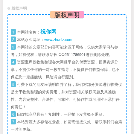
©
版权声明
版权声明
祝你网
1
本网站名称：
2
本站永久网址：
www.zhuniz.com
3
本网站的文章部分内容可能来源于网络，仅供大家学习与参
考，如有侵权，请联系站长 QQ
2511786901
进行删除处理。
4
资源宝库仅收集整理各大网赚平台的付费资源，提供资源分
享，不提供任何的一对一教学指导，不提供任何收益保障，也不
保证您一定能赚钱，风险请自行甄别。
5
付费下载的朋友应该明白并了解，我们对部分资源进行收费仅
是出于收集整理的劳务费用，并对资源相关版权问题及其准确
性、内容完整性、合法性、可靠性、可操作性或可用性不承担任
何责任！
6
因虚拟商品具有可复制性，一经拍下发货概不退款。
7
本站资源大多存储在云盘，如发现链接失效，请联系我们会第
一时间更新。