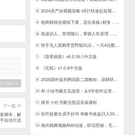
2024房产短视频攻略-0到1快速起短视频账号，帮你解决地产小白对的全方面认知
3
电商财税合规线下课，适合老板+财务，教你规避涉税风险，实现低成本合规经营
4
痕迹识人，管理随心，掌握人性原理，管理随心所欲
5
快手无人团购带货野核玩法，一天4位数 无任何门槛
6
《异星铁路》v6.0.56.1中文版
7
《兜风》v1.0.6中文版
8
2026国外返利网高阶二期教程，深耕MediaBuy项目变现玩法，系统化进阶突破运营收益瓶颈
9
拆解抖音图文搬运流量掘金，可日入小几百
快手星火计划项目玩法，零门槛，单视频收益5000+，保姆级教程
汽水音乐听歌每天变现100+思路，第一时间入局抓住风口，玩法无私分享与你！
AI 小绿书爆文实战营：从0学创作运营，吃透小绿书平台规则与流量逻辑，掌握爆文创作底层方法
10
烽哥·小红书聚光投流实操课程
11
下一篇
软件批量生成手抄书 单账号收益日入300+
拓客脚本，解
12
手自动引流
海外跳舞视频AI转动漫，听话照做，无脑搬运，暴力玩法 月入10000+
13