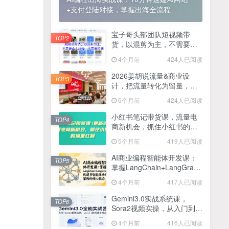
+支付登陆对接，掌握出海全流程
2025最新零撸项目，一部手机就可以操作，20秒一单，零投入纯薅羊毛，无门槛，一天200+【揭秘】
4
线上陪伴项目玩法，聊聊天就有收益的项目，一个月收益5000+
宝子哥头部团队短视频带
5
TOP2
货，以混剪为主，不需要真
全网首发！答案之书网页版，全新玩法，搭配文档和网页，日入1k+零门槛小白首选副业
人出镜，不需要拍摄【更新
6
4个月前
424人已阅读
26年3月】
25年7月小红书女粉新玩法，公域转私域变现，日轻松变现2张+，5分钟简单复制好上手
7
2026姜胡说流量&商业设
TOP3
计，把流量转化为留量，设
情趣内衣暴利玩法，冷门赛道，日入1k+
8
计自己的商业模式
6个月前
424人已阅读
在家就能做的项目，一天轻松300+，操作简单上手快
9
小红书笔记带货课，流量电
TOP4
商新机会，抓住小红书的流
2025年百家号AI图文掘金，手机操作单号月入4-5位数，低门槛【附指令+工具】
10
量红利(更新26年2月)
5个月前
419人已阅读
抖音情感文案项目玩法，单月涨粉3000+，新手小白也能做
11
AI商业编程智能体开发课：
TOP5
掌握LangChain+LangGraph
构建多智能体协同架构的核
4个月前
417人已阅读
心能力
Gemini3.0实战系统课，
TOP6
Sora2视频实操，从入门到精
通多模态创作
4个月前
416人已阅读