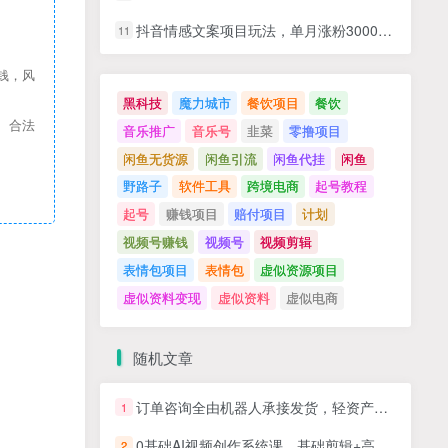
抖音情感文案项目玩法，单月涨粉3000+，新手小白也能做
11
钱，风
黑科技
魔力城市
餐饮项目
餐饮
、合法
音乐推广
音乐号
韭菜
零撸项目
闲鱼无货源
闲鱼引流
闲鱼代挂
闲鱼
野路子
软件工具
跨境电商
起号教程
起号
赚钱项目
赔付项目
计划
视频号赚钱
视频号
视频剪辑
表情包项目
表情包
虚似资源项目
虚似资料变现
虚似资料
虚似电商
随机文章
订单咨询全由机器人承接发货，轻资产做多多虚拟稳定月賺1-5W【揭秘】
1
0基础AI视频创作系统课，基础剪辑+高级特效+爆款案例，小白直接上手
2