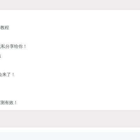
级教程
无私分享给你！
益
会来了！
亲测有效！