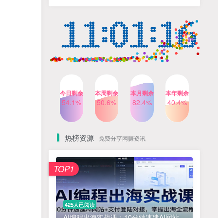
计自己的商业模式
6个月前
424人已阅读
小红书笔记带货课，流量电
TOP4
商新机会，抓住小红书的流
量红利(更新26年2月)
5个月前
419人已阅读
AI商业编程智能体开发课：
TOP5
掌握LangChain+LangGraph
构建多智能体协同架构的核
4个月前
417人已阅读
心能力
今日剩余
本周剩余
本月剩余
本年剩余
Gemini3.0实战系统课，
54.1%
50.6%
82.4%
40.4%
TOP6
Sora2视频实操，从入门到精
通多模态创作
4个月前
416人已阅读
热榜资源
免费分享网赚资讯
免费项目
TOP1
? 零加盟费｜红颜搭全国城市代理商招募正式启动！
1
淘宝天猫盈利突破特训营25年12月线下课，系统性的深度剖析电商企业经营之道，打造电商标准化运营体系
2
425人已阅读
抓亚马逊漏洞，免去店铺月租，一个流量大竞争小，让你有机会成大卖的赛道
3
AI编程出海实战课：10分钟速建AI网站