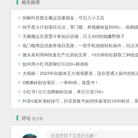
相关推荐
拆解抖音图文搬运流量掘金，可日入小几百
快手星火计划项目玩法，零门槛，单视频收益5000+，保姆
无脑搬运百度墨斗鱼知识店铺，日入300的稳赚野路子
低门槛商品优惠券项目思路，一部手机就能轻松操作，玩法
微头条利用AI快速生产出原创文章，10分钟轻松获取三种收
如何用小红书群聊日引200+精准粉
大揭秘：2023年自媒体五大领域赛道，适合普通人操作的机
0撸搬砖副业项目，一单80块，速度冲！
小红书1元引流网购粉实操，单日引流100+
抖音0成本涨粉技巧，抖音新账号如何快速涨到1000粉丝，
评论
抢沙发