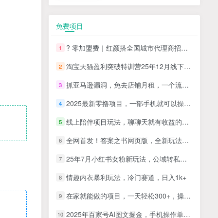
免费项目
? 零加盟费｜红颜搭全国城市代理商招募正式启动！
1
淘宝天猫盈利突破特训营25年12月线下课，系统性的深度剖析电商企业经营之道，打造电商标准化运营体系
2
抓亚马逊漏洞，免去店铺月租，一个流量大竞争小，让你有机会成大卖的赛道
3
2025最新零撸项目，一部手机就可以操作，20秒一单，零投入纯薅羊毛，无门槛，一天200+【揭秘】
4
线上陪伴项目玩法，聊聊天就有收益的项目，一个月收益5000+
5
全网首发！答案之书网页版，全新玩法，搭配文档和网页，日入1k+零门槛小白首选副业
6
25年7月小红书女粉新玩法，公域转私域变现，日轻松变现2张+，5分钟简单复制好上手
7
情趣内衣暴利玩法，冷门赛道，日入1k+
8
在家就能做的项目，一天轻松300+，操作简单上手快
9
2025年百家号AI图文掘金，手机操作单号月入4-5位数，低门槛【附指令+工具】
10