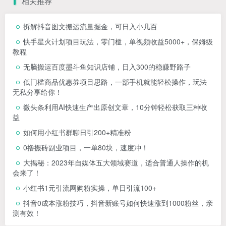
相关推荐
拆解抖音图文搬运流量掘金，可日入小几百
快手星火计划项目玩法，零门槛，单视频收益5000+，保姆级
教程
无脑搬运百度墨斗鱼知识店铺，日入300的稳赚野路子
低门槛商品优惠券项目思路，一部手机就能轻松操作，玩法
无私分享给你！
微头条利用AI快速生产出原创文章，10分钟轻松获取三种收
益
如何用小红书群聊日引200+精准粉
0撸搬砖副业项目，一单80块，速度冲！
大揭秘：2023年自媒体五大领域赛道，适合普通人操作的机
会来了！
小红书1元引流网购粉实操，单日引流100+
抖音0成本涨粉技巧，抖音新账号如何快速涨到1000粉丝，亲
测有效！