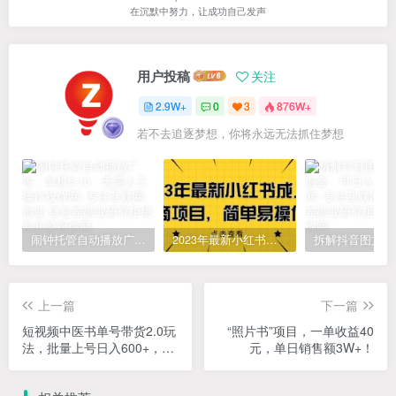
在沉默中努力，让成功自己发声
用户投稿
关注
2.9W+
0
3
876W+
若不去追逐梦想，你将永远无法抓住梦想
闹钟托管自动播放广告，单机5-10，无需人工操作
2023年最新小红书成人电商项目，简单易操作【详细教程】
上一篇
下一篇
短视频中医书单号带货2.0玩
“照片书”项目，一单收益40
法，批量上号日入600+，思
元，单日销售额3W+！
路无偿分享给你！